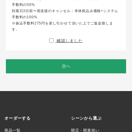
手数料の50%
到着日3日前〜発送後のキャンセル：本体税込み価格+システム
手数料の100%
※振込手数料275円を差し引かせて頂いた上でご返金致しま
す。
確認しました
次へ
オーダーする
シーンから選ぶ
商品一覧
開店・開業祝い