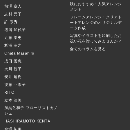
秋におすすめ！人気アレンジ
前澤 章人
メント
志村 元子
フレームアレンジ・クリアト
許 宗秀
ートアレンジのオリジナルデ
ータ作成
徳留 加代子
写真やイラストを印刷したお
近藤 泰史
祝い花を贈ってみませんか？
杉浦 孝之
全てのコラムを見る
Ohata Masahiro
成田 愛恵
大川 智子
安井 竜樹
後藤 亜希子
RIHO
立本 清美
加納佐和子 フローリストカノ
シェ
HASHIRAMOTO KENTA
金増 佑美