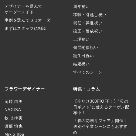
デザイナーを選んで
周年祝い
オーダーメイド
移転・引越し祝い
事例を選んでセミオーダー
就任・昇進祝い
まずはスタッフに相談
竣工・落成祝い
上場祝い
個展開催祝い
誕生日祝い
結婚祝い
すべてのシーン
フラワーデザイナー
特集・コラム
【今だけ300円OFF！】"母の
岡崎 由美
日ギフト"に使えるクーポン配
NAGISA
布中！
牧 まゆ実
「春の花贈りフェア」開催｜
渡部 慎也
送別や卒業シーンにもおすす
め
Mikio Itou