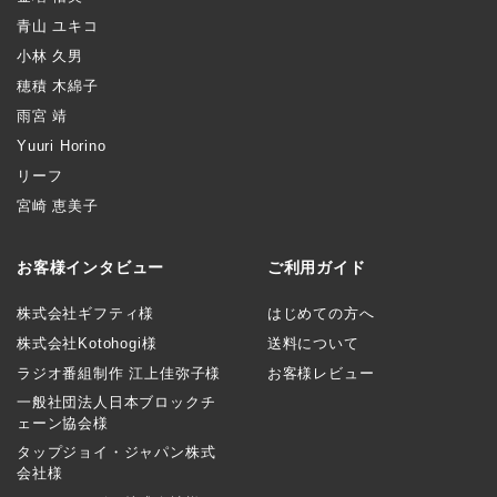
青山 ユキコ
小林 久男
穂積 木綿子
雨宮 靖
Yuuri Horino
リーフ
宮崎 恵美子
お客様インタビュー
ご利用ガイド
株式会社ギフティ様
はじめての方へ
株式会社Kotohogi様
送料について
ラジオ番組制作 江上佳弥子様
お客様レビュー
一般社団法人日本ブロックチ
ェーン協会様
タップジョイ・ジャパン株式
会社様