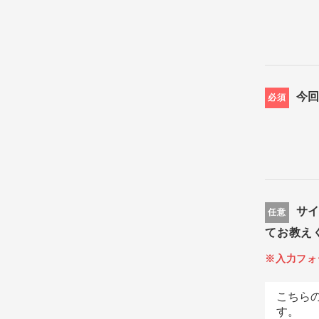
今
必須
サ
任意
てお教え
※入力フォ