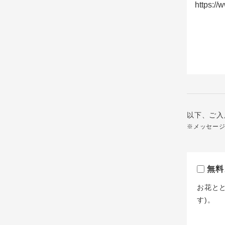
以下、ご入
※メッセー
無料
お花と
す)。