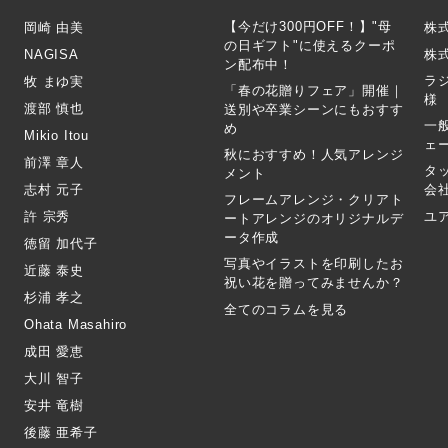
【今だけ300円OFF！】"母
岡崎 由美
株
の日ギフト"に使えるクーポ
NAGISA
株式
ン配布中！
ラ
牧 まゆ実
「春の花贈りフェア」開催｜
様
渡部 慎也
送別や卒業シーンにもおすす
一
め
Mikio Itou
ェ
秋におすすめ！人気アレンジ
前澤 章人
タ
メント
志村 元子
会
フレームアレンジ・クリアト
許 宗秀
ユ
ートアレンジのオリジナルデ
ータ作成
徳留 加代子
写真やイラストを印刷したお
近藤 泰史
祝い花を贈ってみませんか？
杉浦 孝之
全てのコラムを見る
Ohata Masahiro
成田 愛恵
大川 智子
安井 竜樹
後藤 亜希子