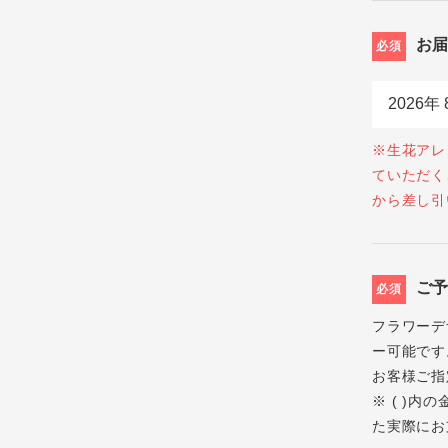
お
必須
※生花アレ
ていただく
から差し引
ご
必須
フラワーデ
ー可能です
お客様ご指
※ ( )
た実際にお