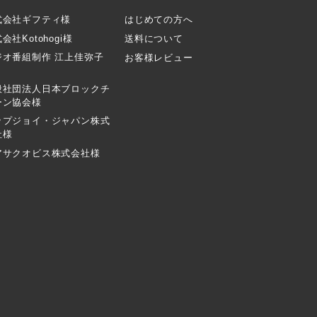
式会社ギフティ様
はじめての方へ
会社Kotohogi様
送料について
ジオ番組制作 江上佳弥子
お客様レビュー
般社団法人日本ブロックチ
ーン協会様
ップジョイ・ジャパン株式
社様
アサクオビス株式会社様