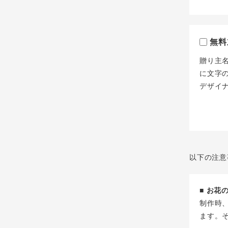
無料
贈り主
に文字
デザイ
以下の注意
■ お
制作時
ます。