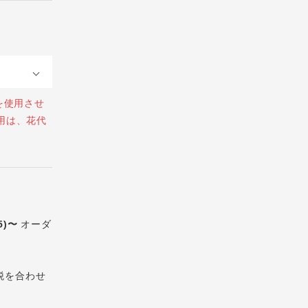
を使用させ
用は、花代
5)〜
オーダ
税を合わせ