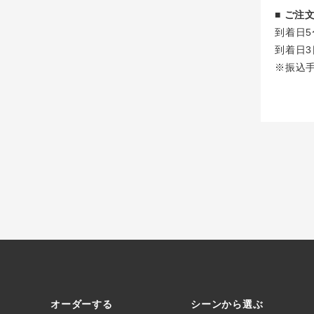
■ ご
到着日5
到着日3
※振込
オーダーする
シーンから選ぶ