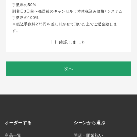
手数料の50%
到着日3日前〜発送後のキャンセル：本体税込み価格+システム
手数料の100%
※振込手数料275円を差し引かせて頂いた上でご返金致しま
す。
確認しました
次へ
オーダーする
シーンから選ぶ
商品一覧
開店・開業祝い