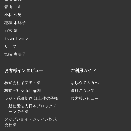
青山 ユキコ
小林 久男
穂積 木綿子
雨宮 靖
Yuuri Horino
リーフ
宮崎 恵美子
お客様インタビュー
ご利用ガイド
株式会社ギフティ様
はじめての方へ
株式会社Kotohogi様
送料について
ラジオ番組制作 江上佳弥子様
お客様レビュー
一般社団法人日本ブロックチ
ェーン協会様
タップジョイ・ジャパン株式
会社様