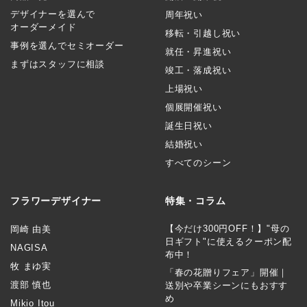
デザイナーを選んで
周年祝い
オーダーメイド
移転・引越し祝い
事例を選んでセミオーダー
就任・昇進祝い
まずはスタッフに相談
竣工・落成祝い
上場祝い
個展開催祝い
誕生日祝い
結婚祝い
すべてのシーン
フラワーデザイナー
特集・コラム
【今だけ300円OFF！】"母の
岡崎 由美
日ギフト"に使えるクーポン配
NAGISA
布中！
牧 まゆ実
「春の花贈りフェア」開催｜
渡部 慎也
送別や卒業シーンにもおすす
め
Mikio Itou