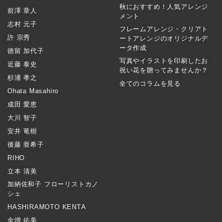
秋におすすめ！人気アレンジ
前澤 章人
メント
志村 元子
フレームアレンジ・クリアト
許 宗秀
ートアレンジのオリジナルデ
ータ作成
徳留 加代子
写真やイラストを印刷したお
近藤 泰史
祝い花を贈ってみませんか？
杉浦 孝之
全てのコラムを見る
Ohata Masahiro
成田 愛恵
大川 智子
安井 竜樹
後藤 亜希子
RIHO
立本 清美
加納佐和子 フローリストカノ
シェ
HASHIRAMOTO KENTA
金増 佑美