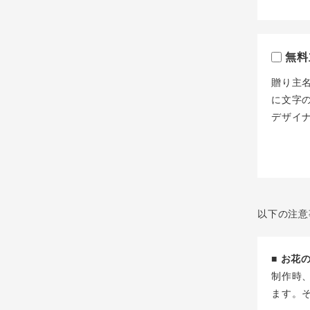
無料
贈り主
に文字
デザイ
以下の注意
■ お
制作時
ます。