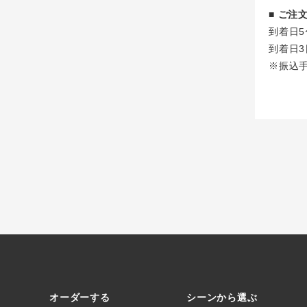
■ ご
到着日5
到着日3
※振込
オーダーする
シーンから選ぶ