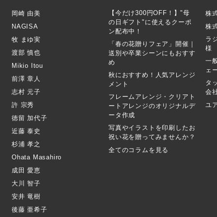
【今だけ300円OFF！】"母
岡崎 由美
株
の日ギフト"に使えるクーポ
NAGISA
株式
ン配布中！
ラ
牧 まゆ実
「春の花贈りフェア」開催｜
様
渡部 慎也
送別や卒業シーンにもおすす
一
め
Mikio Itou
ェ
秋におすすめ！人気アレンジ
前澤 章人
タ
メント
志村 元子
会
フレームアレンジ・クリアト
許 宗秀
ユ
ートアレンジのオリジナルデ
ータ作成
徳留 加代子
写真やイラストを印刷したお
近藤 泰史
祝い花を贈ってみませんか？
杉浦 孝之
全てのコラムを見る
Ohata Masahiro
成田 愛恵
大川 智子
安井 竜樹
後藤 亜希子