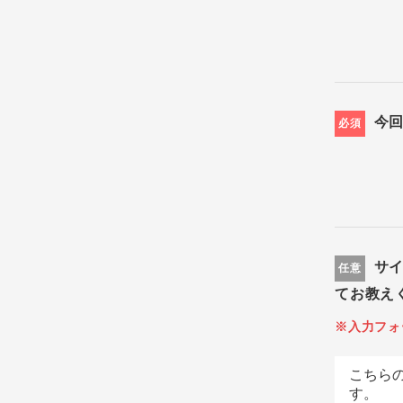
今
必須
サ
任意
てお教え
※入力フォ