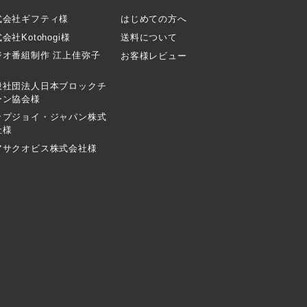
式会社ギフティ様
はじめての方へ
会社Kotohogi様
送料について
ジオ番組制作 江上佳弥子
お客様レビュー
般社団法人日本ブロックチ
ーン協会様
ップジョイ・ジャパン株式
社様
アサクオビス株式会社様