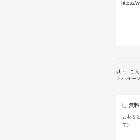
以下、ご入
※メッセー
無料
お花と
す)。