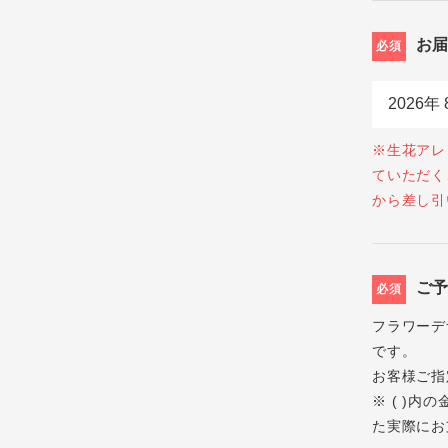
お
必須
※生花アレ
ていただく
から差し引
ご
必須
フラワーデ
です。
お客様ご指
※ ( )
た実際にお