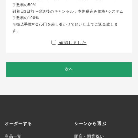
手数料の50%
到着日3日前〜発送後のキャンセル：本体税込み価格+システム
手数料の100%
※振込手数料275円を差し引かせて頂いた上でご返金致しま
す。
確認しました
次へ
オーダーする
シーンから選ぶ
商品一覧
開店・開業祝い