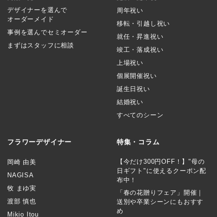
デザイナーを選んで
周年祝い
オーダーメイド
移転・引越し祝い
事例を選んでセミオーダー
就任・昇進祝い
まずはスタッフに相談
竣工・落成祝い
上場祝い
個展開催祝い
誕生日祝い
結婚祝い
すべてのシーン
フラワーデザイナー
特集・コラム
【今だけ300円OFF！】"母の
岡崎 由美
日ギフト"に使えるクーポン配
NAGISA
布中！
牧 まゆ実
「春の花贈りフェア」開催｜
渡部 慎也
送別や卒業シーンにもおすす
め
Mikio Itou