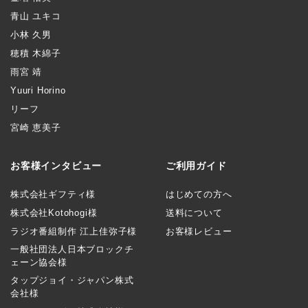
青山 ユキコ
小林 久男
穂積 木綿子
雨宮 靖
Yuuri Horino
リーフ
宮崎 恵美子
お客様インタビュー
ご利用ガイド
株式会社ギフティ様
はじめての方へ
株式会社Kotohogi様
送料について
ラジオ番組制作 江上佳弥子様
お客様レビュー
一般社団法人日本ブロックチ
ェーン協会様
タップジョイ・ジャパン株式
会社様