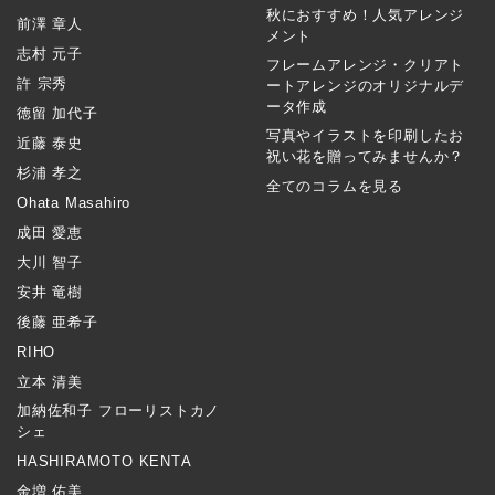
秋におすすめ！人気アレンジ
前澤 章人
メント
志村 元子
フレームアレンジ・クリアト
許 宗秀
ートアレンジのオリジナルデ
ータ作成
徳留 加代子
写真やイラストを印刷したお
近藤 泰史
祝い花を贈ってみませんか？
杉浦 孝之
全てのコラムを見る
Ohata Masahiro
成田 愛恵
大川 智子
安井 竜樹
後藤 亜希子
RIHO
立本 清美
加納佐和子 フローリストカノ
シェ
HASHIRAMOTO KENTA
金増 佑美