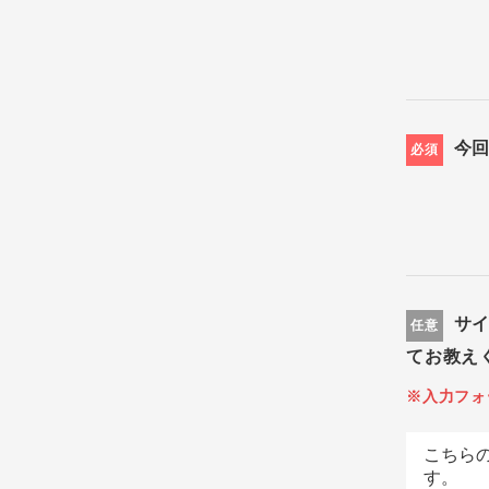
今
必須
サ
任意
てお教え
※入力フォ