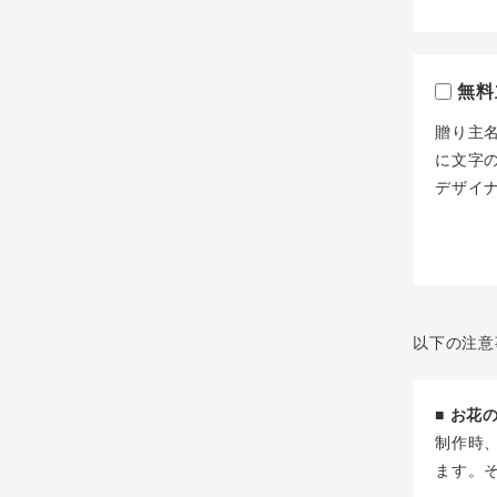
無料
贈り主
に文字
デザイ
以下の注意
■ お
制作時
ます。