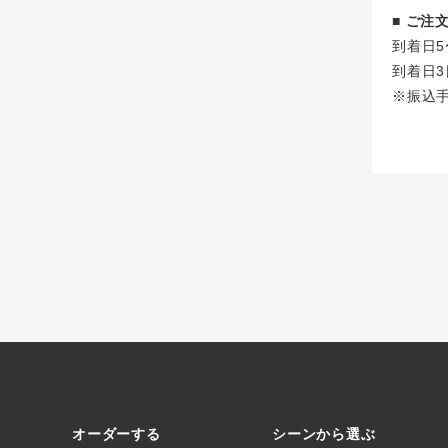
■ ご
到着日5
到着日3
※振込
オーダーする
シーンから選ぶ