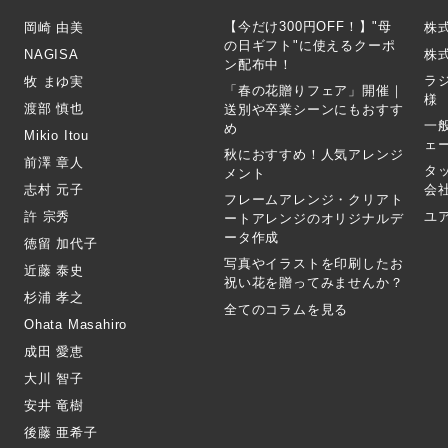
【今だけ300円OFF！】"母
岡崎 由美
株
の日ギフト"に使えるクーポ
NAGISA
株式
ン配布中！
ラ
牧 まゆ実
「春の花贈りフェア」開催｜
様
渡部 慎也
送別や卒業シーンにもおすす
一
め
Mikio Itou
ェ
秋におすすめ！人気アレンジ
前澤 章人
タ
メント
志村 元子
会
フレームアレンジ・クリアト
許 宗秀
ユ
ートアレンジのオリジナルデ
ータ作成
徳留 加代子
写真やイラストを印刷したお
近藤 泰史
祝い花を贈ってみませんか？
杉浦 孝之
全てのコラムを見る
Ohata Masahiro
成田 愛恵
大川 智子
安井 竜樹
後藤 亜希子