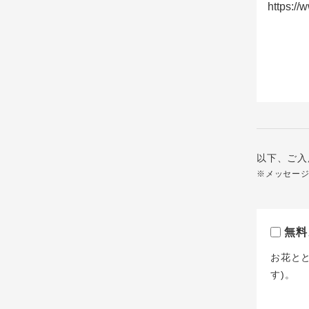
以下、ご入
※メッセー
無料
お花と
す)。