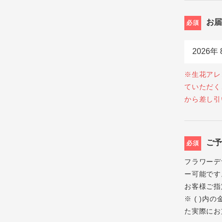
お
必須
※生花アレ
ていただく
から差し引
ご
必須
フラワーデ
ー可能です
お客様ご指
※ ( )
た実際にお