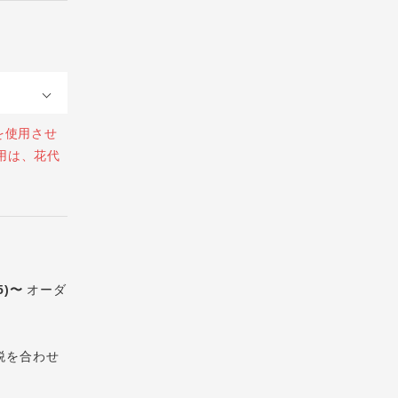
を使用させ
用は、花代
5)〜
オーダ
税を合わせ