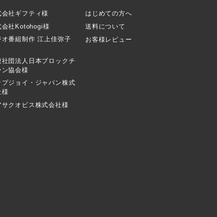
式会社ギフティ様
はじめての方へ
会社Kotohogi様
送料について
ジオ番組制作 江上佳弥子
お客様レビュー
般社団法人日本ブロックチ
ーン協会様
ップジョイ・ジャパン株式
社様
アサクオビス株式会社様