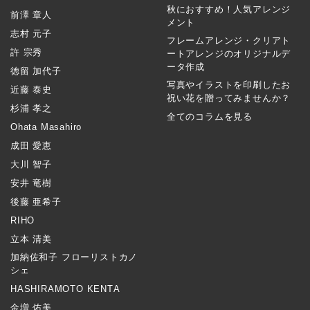
秋におすすめ！人気アレンジ
前澤 章人
メント
志村 元子
フレームアレンジ・クリアト
許 宗秀
ートアレンジのオリジナルデ
ータ作成
徳留 加代子
写真やイラストを印刷したお
近藤 泰史
祝い花を贈ってみませんか？
杉浦 孝之
全てのコラムを見る
Ohata Masahiro
成田 愛恵
大川 智子
安井 竜樹
後藤 亜希子
RIHO
立本 清美
加納佐和子 フローリストカノ
シェ
HASHIRAMOTO KENTA
金増 佑美