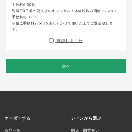
手数料の50%
到着日3日前〜発送後のキャンセル：本体税込み価格+システム
手数料の100%
※振込手数料275円を差し引かせて頂いた上でご返金致しま
す。
確認しました
次へ
オーダーする
シーンから選ぶ
商品一覧
開店・開業祝い