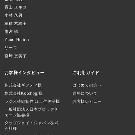
青山 ユキコ
小林 久男
穂積 木綿子
雨宮 靖
Yuuri Horino
リーフ
宮崎 恵美子
お客様インタビュー
ご利用ガイド
株式会社ギフティ様
はじめての方へ
株式会社Kotohogi様
送料について
ラジオ番組制作 江上佳弥子様
お客様レビュー
一般社団法人日本ブロックチ
ェーン協会様
タップジョイ・ジャパン株式
会社様