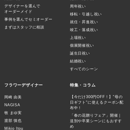
デザイナーを選んで
周年祝い
オーダーメイド
移転・引越し祝い
事例を選んでセミオーダー
就任・昇進祝い
まずはスタッフに相談
竣工・落成祝い
上場祝い
個展開催祝い
誕生日祝い
結婚祝い
すべてのシーン
フラワーデザイナー
特集・コラム
【今だけ300円OFF！】"母の
岡崎 由美
日ギフト"に使えるクーポン配
NAGISA
布中！
牧 まゆ実
「春の花贈りフェア」開催｜
渡部 慎也
送別や卒業シーンにもおすす
め
Mikio Itou