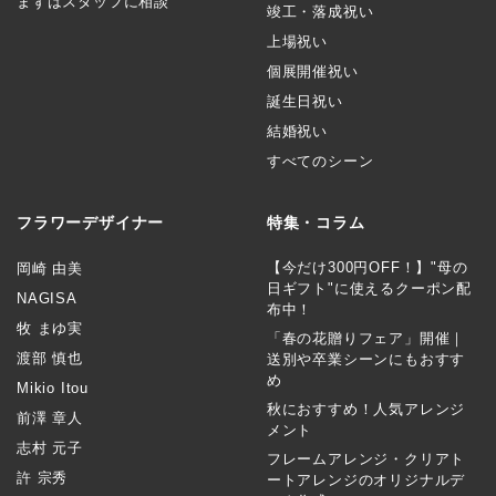
まずはスタッフに相談
竣工・落成祝い
上場祝い
個展開催祝い
誕生日祝い
結婚祝い
すべてのシーン
フラワーデザイナー
特集・コラム
【今だけ300円OFF！】"母の
岡崎 由美
日ギフト"に使えるクーポン配
NAGISA
布中！
牧 まゆ実
「春の花贈りフェア」開催｜
渡部 慎也
送別や卒業シーンにもおすす
め
Mikio Itou
秋におすすめ！人気アレンジ
前澤 章人
メント
志村 元子
フレームアレンジ・クリアト
許 宗秀
ートアレンジのオリジナルデ