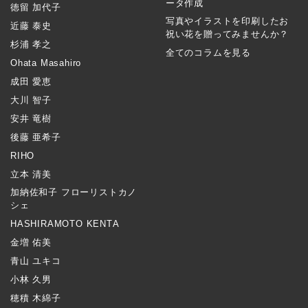
ータ作成
徳留 加代子
写真やイラストを印刷したお
近藤 泰史
祝い花を贈ってみませんか？
杉浦 孝之
全てのコラムを見る
Ohata Masahiro
成田 愛恵
大川 智子
安井 竜樹
後藤 亜希子
RIHO
立本 清美
加納佐和子 フローリストカノ
シェ
HASHIRAMOTO KENTA
金増 佑美
青山 ユキコ
小林 久男
穂積 木綿子