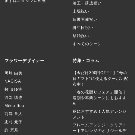
まずはスタッフに相談
竣工・落成祝い
上場祝い
個展開催祝い
誕生日祝い
結婚祝い
すべてのシーン
フラワーデザイナー
特集・コラム
【今だけ300円OFF！】"母の
岡崎 由美
日ギフト"に使えるクーポン配
NAGISA
布中！
牧 まゆ実
「春の花贈りフェア」開催｜
渡部 慎也
送別や卒業シーンにもおすす
め
Mikio Itou
秋におすすめ！人気アレンジ
前澤 章人
メント
志村 元子
フレームアレンジ・クリアト
許 宗秀
ートアレンジのオリジナルデ