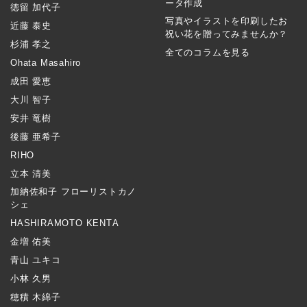
ータ作成
徳留 加代子
写真やイラストを印刷したお
近藤 泰史
祝い花を贈ってみませんか？
杉浦 孝之
全てのコラムを見る
Ohata Masahiro
成田 愛恵
大川 智子
安井 竜樹
後藤 亜希子
RIHO
立本 清美
加納佐和子 フローリストカノ
シェ
HASHIRAMOTO KENTA
金増 佑美
青山 ユキコ
小林 久男
穂積 木綿子