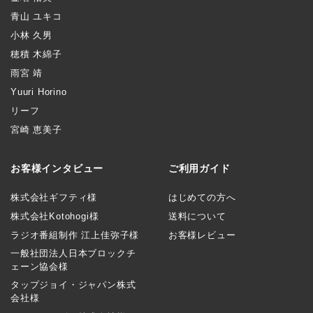
青山 ユキコ
小林 久男
穂積 木綿子
雨宮 靖
Yuuri Horino
リーフ
宮崎 恵美子
お客様インタビュー
ご利用ガイド
株式会社ギフティ様
はじめての方へ
株式会社Kotohogi様
送料について
ラジオ番組制作 江上佳弥子様
お客様レビュー
一般社団法人日本ブロックチ
ェーン協会様
タップジョイ・ジャパン株式
会社様