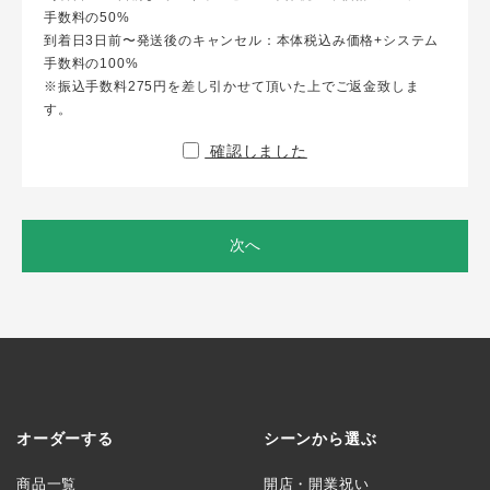
手数料の50%
到着日3日前〜発送後のキャンセル：本体税込み価格+システム
手数料の100%
※振込手数料275円を差し引かせて頂いた上でご返金致しま
す。
確認しました
次へ
オーダーする
シーンから選ぶ
商品一覧
開店・開業祝い