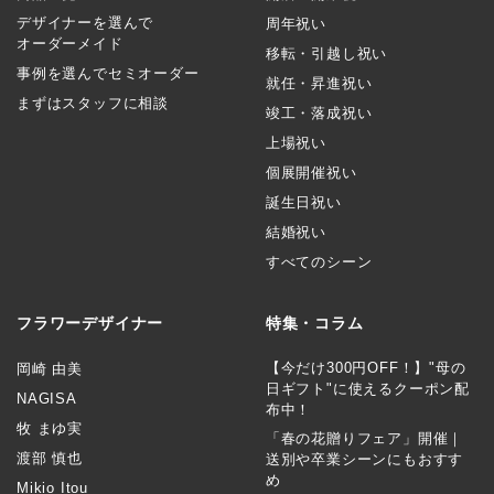
デザイナーを選んで
周年祝い
オーダーメイド
移転・引越し祝い
事例を選んでセミオーダー
就任・昇進祝い
まずはスタッフに相談
竣工・落成祝い
上場祝い
個展開催祝い
誕生日祝い
結婚祝い
すべてのシーン
フラワーデザイナー
特集・コラム
【今だけ300円OFF！】"母の
岡崎 由美
日ギフト"に使えるクーポン配
NAGISA
布中！
牧 まゆ実
「春の花贈りフェア」開催｜
渡部 慎也
送別や卒業シーンにもおすす
め
Mikio Itou