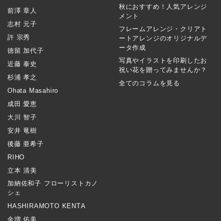
秋におすすめ！人気アレンジ
前澤 章人
メント
志村 元子
フレームアレンジ・クリアト
許 宗秀
ートアレンジのオリジナルデ
ータ作成
徳留 加代子
写真やイラストを印刷したお
近藤 泰史
祝い花を贈ってみませんか？
杉浦 孝之
全てのコラムを見る
Ohata Masahiro
成田 愛恵
大川 智子
安井 竜樹
後藤 亜希子
RIHO
立本 清美
加納佐和子 フローリストカノ
シェ
HASHIRAMOTO KENTA
金増 佑美