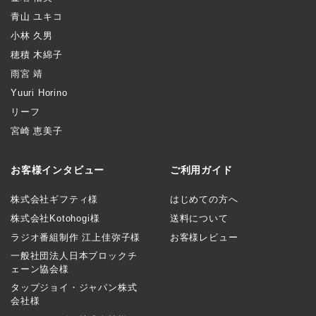
青山 ユキコ
小林 久男
穂積 木綿子
雨宮 靖
Yuuri Horino
リーフ
宮崎 恵美子
お客様インタビュー
ご利用ガイド
株式会社ギフティ様
はじめての方へ
株式会社Kotohogi様
送料について
ラジオ番組制作 江上佳弥子様
お客様レビュー
一般社団法人日本ブロックチ
ェーン協会様
タップジョイ・ジャパン株式
会社様