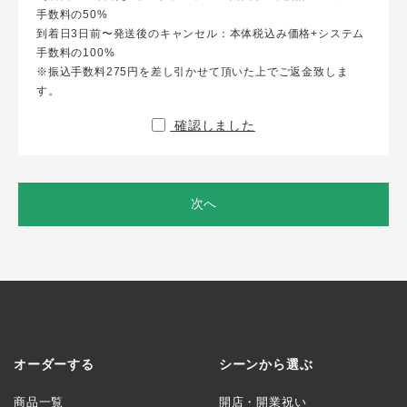
手数料の50%
到着日3日前〜発送後のキャンセル：本体税込み価格+システム
手数料の100%
※振込手数料275円を差し引かせて頂いた上でご返金致しま
す。
確認しました
次へ
オーダーする
シーンから選ぶ
商品一覧
開店・開業祝い