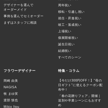
デザイナーを選んで
周年祝い
オーダーメイド
移転・引越し祝い
事例を選んでセミオーダー
就任・昇進祝い
まずはスタッフに相談
竣工・落成祝い
上場祝い
個展開催祝い
誕生日祝い
結婚祝い
すべてのシーン
フラワーデザイナー
特集・コラム
【今だけ300円OFF！】"母の
岡崎 由美
日ギフト"に使えるクーポン配
NAGISA
布中！
牧 まゆ実
「春の花贈りフェア」開催｜
渡部 慎也
送別や卒業シーンにもおすす
め
Mikio Itou