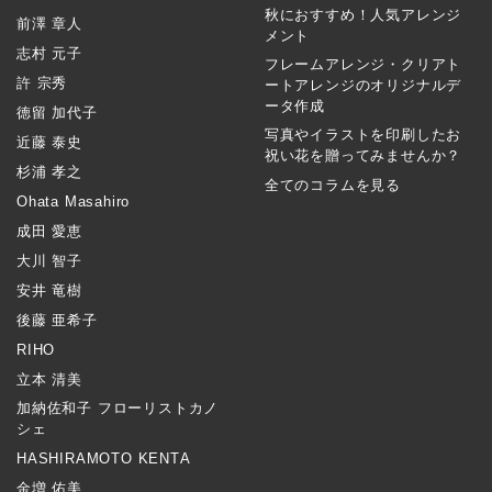
秋におすすめ！人気アレンジ
前澤 章人
メント
志村 元子
フレームアレンジ・クリアト
許 宗秀
ートアレンジのオリジナルデ
ータ作成
徳留 加代子
写真やイラストを印刷したお
近藤 泰史
祝い花を贈ってみませんか？
杉浦 孝之
全てのコラムを見る
Ohata Masahiro
成田 愛恵
大川 智子
安井 竜樹
後藤 亜希子
RIHO
立本 清美
加納佐和子 フローリストカノ
シェ
HASHIRAMOTO KENTA
金増 佑美