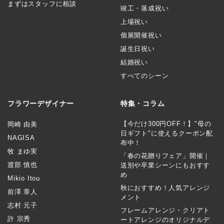
まずはスタッフに相談
竣工・落成祝い
上場祝い
個展開催祝い
誕生日祝い
結婚祝い
すべてのシーン
フラワーデザイナー
特集・コラム
【今だけ300円OFF！】"母の
岡崎 由美
日ギフト"に使えるクーポン配
NAGISA
布中！
牧 まゆ実
「春の花贈りフェア」開催｜
渡部 慎也
送別や卒業シーンにもおすす
め
Mikio Itou
秋におすすめ！人気アレンジ
前澤 章人
メント
志村 元子
フレームアレンジ・クリアト
許 宗秀
ートアレンジのオリジナルデ