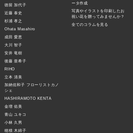
ータ作成
徳留 加代子
写真やイラストを印刷したお
近藤 泰史
祝い花を贈ってみませんか？
杉浦 孝之
全てのコラムを見る
Ohata Masahiro
成田 愛恵
大川 智子
安井 竜樹
後藤 亜希子
RIHO
立本 清美
加納佐和子 フローリストカノ
シェ
HASHIRAMOTO KENTA
金増 佑美
青山 ユキコ
小林 久男
穂積 木綿子