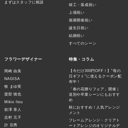
まずはスタッフに相談
竣工・落成祝い
上場祝い
個展開催祝い
誕生日祝い
結婚祝い
すべてのシーン
フラワーデザイナー
特集・コラム
【今だけ300円OFF！】"母の
岡崎 由美
日ギフト"に使えるクーポン配
NAGISA
布中！
牧 まゆ実
「春の花贈りフェア」開催｜
渡部 慎也
送別や卒業シーンにもおすす
め
Mikio Itou
秋におすすめ！人気アレンジ
前澤 章人
メント
志村 元子
フレームアレンジ・クリアト
許 宗秀
ートアレンジのオリジナルデ