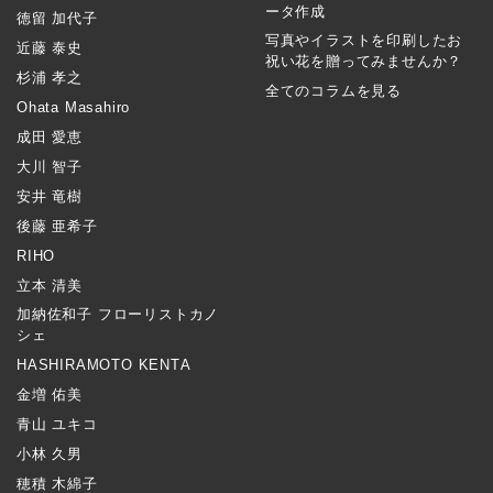
ータ作成
徳留 加代子
写真やイラストを印刷したお
近藤 泰史
祝い花を贈ってみませんか？
杉浦 孝之
全てのコラムを見る
Ohata Masahiro
成田 愛恵
大川 智子
安井 竜樹
後藤 亜希子
RIHO
立本 清美
加納佐和子 フローリストカノ
シェ
HASHIRAMOTO KENTA
金増 佑美
青山 ユキコ
小林 久男
穂積 木綿子