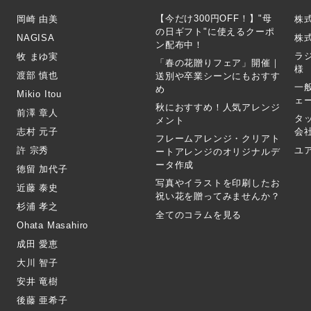
【今だけ300円OFF！】"母
岡崎 由美
株
の日ギフト"に使えるクーポ
NAGISA
株式
ン配布中！
ラ
牧 まゆ実
「春の花贈りフェア」開催｜
様
渡部 慎也
送別や卒業シーンにもおすす
一
め
Mikio Itou
ェ
秋におすすめ！人気アレンジ
前澤 章人
タ
メント
志村 元子
会
フレームアレンジ・クリアト
許 宗秀
ユ
ートアレンジのオリジナルデ
ータ作成
徳留 加代子
写真やイラストを印刷したお
近藤 泰史
祝い花を贈ってみませんか？
杉浦 孝之
全てのコラムを見る
Ohata Masahiro
成田 愛恵
大川 智子
安井 竜樹
後藤 亜希子