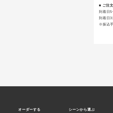
■ ご
到着日5
到着日3
※振込
オーダーする
シーンから選ぶ