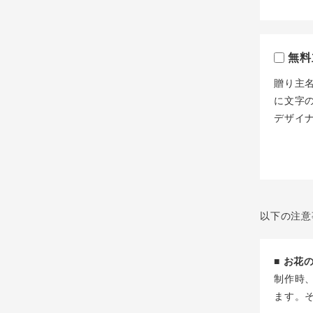
無料
贈り主
に文字
デザイ
以下の注意
■ お
制作時
ます。