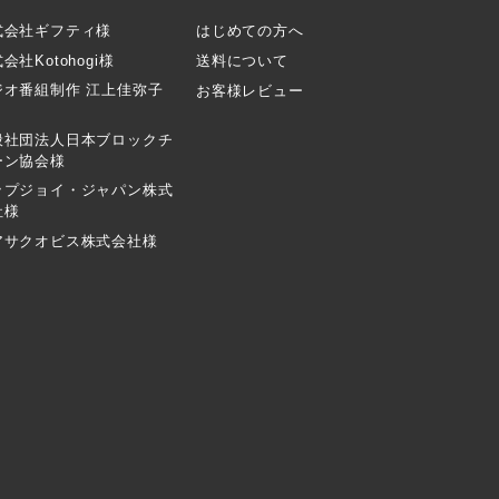
式会社ギフティ様
はじめての方へ
会社Kotohogi様
送料について
ジオ番組制作 江上佳弥子
お客様レビュー
般社団法人日本ブロックチ
ーン協会様
ップジョイ・ジャパン株式
社様
アサクオビス株式会社様