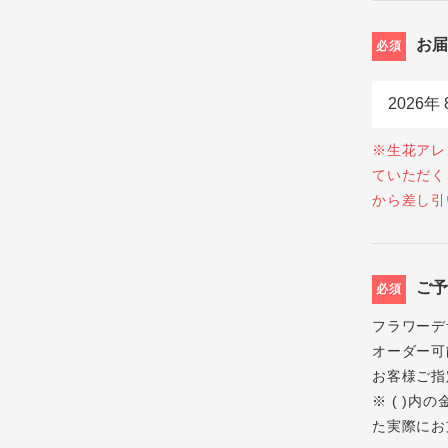
お
必須
※生花アレ
ていただく
から差し引
ご
必須
フラワーデ
オーダー可
お客様ご指
※ ( )
た実際にお