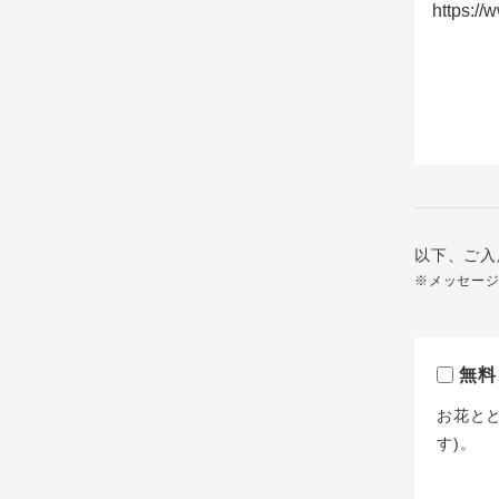
以下、ご入
※メッセー
無料
お花と
す)。