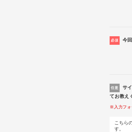
今
必須
サ
任意
てお教え
※入力フォ