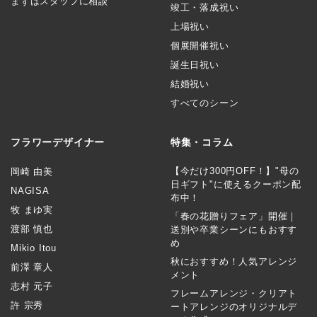
まずはスタッフに相談
竣工・落成祝い
上場祝い
個展開催祝い
誕生日祝い
結婚祝い
すべてのシーン
フラワーデザイナー
特集・コラム
【今だけ300円OFF！】"母の
岡崎 由美
日ギフト"に使えるクーポン配
NAGISA
布中！
牧 まゆ実
「春の花贈りフェア」開催｜
渡部 慎也
送別や卒業シーンにもおすす
め
Mikio Itou
秋におすすめ！人気アレンジ
前澤 章人
メント
志村 元子
フレームアレンジ・クリアト
許 宗秀
ートアレンジのオリジナルデ