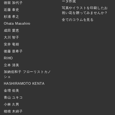
ータ作成
徳留 加代子
写真やイラストを印刷したお
近藤 泰史
祝い花を贈ってみませんか？
杉浦 孝之
全てのコラムを見る
Ohata Masahiro
成田 愛恵
大川 智子
安井 竜樹
後藤 亜希子
RIHO
立本 清美
加納佐和子 フローリストカノ
シェ
HASHIRAMOTO KENTA
金増 佑美
青山 ユキコ
小林 久男
穂積 木綿子