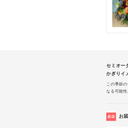
セミオー
かぎりイ
この季節の
なる可能性
お
必須