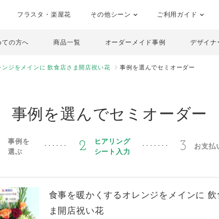
フラスタ・楽屋花
その他シーン
ご利用ガイド
めての方へ
商品一覧
オーダーメイド事例
デザイナ
レンジをメインに 飲食店さま開店祝い花
事例を選んでセミオーダー
事例を選んでセミオーダー
事例を
ヒアリング
1
2
3
お支払
選ぶ
シート入力
食事を暖かくするオレンジをメインに 飲
ま開店祝い花