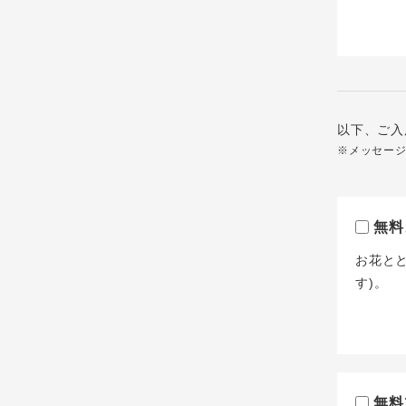
以下、ご入
※メッセー
無料
お花と
す)。
無料