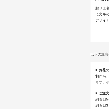
贈り主
に文字
デザイ
以下の注意
■ お
制作時
ます。
■ ご
到着日5
到着日3