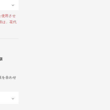
を使用させ
用は、花代
総額
税を合わせ