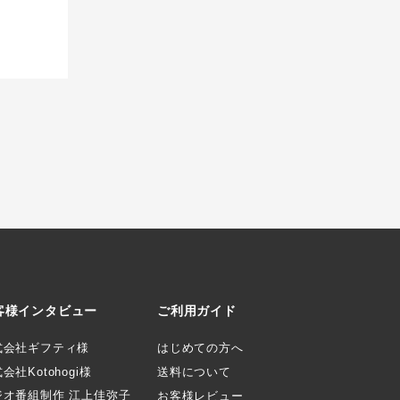
客様インタビュー
ご利用ガイド
式会社ギフティ様
はじめての方へ
会社Kotohogi様
送料について
ジオ番組制作 江上佳弥子
お客様レビュー