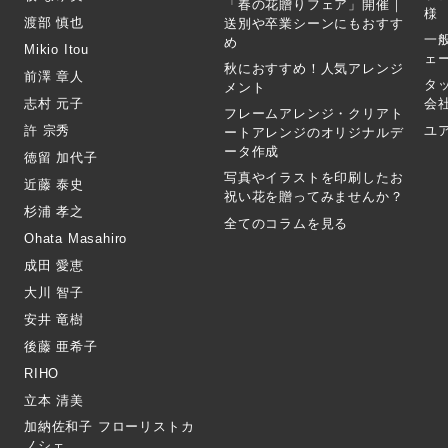
「春の花贈りフェア」開催｜
様
渡部 慎也
送別や卒業シーンにもおすす
一
め
Mikio Itou
ェ
秋におすすめ！人気アレンジ
前澤 章人
タ
メント
志村 元子
会
フレームアレンジ・クリアト
許 宗秀
ユ
ートアレンジのオリジナルデ
ータ作成
徳留 加代子
写真やイラストを印刷したお
近藤 泰史
祝い花を贈ってみませんか？
杉浦 孝之
全てのコラムを見る
Ohata Masahiro
成田 愛恵
大川 智子
安井 竜樹
後藤 亜希子
RIHO
立本 清美
加納佐和子 フローリストカ
ノシェ