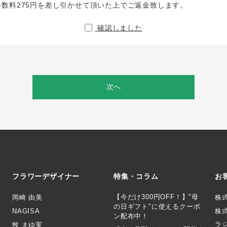
手数料275円を差し引かせて頂いた上でご返金致します。
確認しました
次へ
フラワーデザイナー
特集・コラム
お
【今だけ300円OFF！】"母
岡崎 由美
株
の日ギフト"に使えるクーポ
NAGISA
株式
ン配布中！
ラ
牧 まゆ実