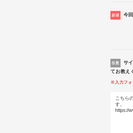
今
必須
サ
任意
てお教え
※入力フォ