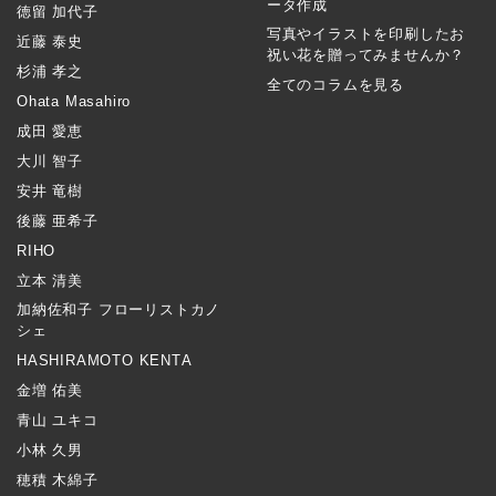
ータ作成
徳留 加代子
写真やイラストを印刷したお
近藤 泰史
祝い花を贈ってみませんか？
杉浦 孝之
全てのコラムを見る
Ohata Masahiro
成田 愛恵
大川 智子
安井 竜樹
後藤 亜希子
RIHO
立本 清美
加納佐和子 フローリストカノ
シェ
HASHIRAMOTO KENTA
金増 佑美
青山 ユキコ
小林 久男
穂積 木綿子