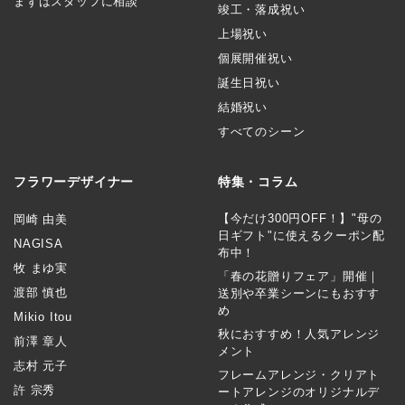
まずはスタッフに相談
竣工・落成祝い
上場祝い
個展開催祝い
誕生日祝い
結婚祝い
すべてのシーン
フラワーデザイナー
特集・コラム
【今だけ300円OFF！】"母の
岡崎 由美
日ギフト"に使えるクーポン配
NAGISA
布中！
牧 まゆ実
「春の花贈りフェア」開催｜
渡部 慎也
送別や卒業シーンにもおすす
め
Mikio Itou
秋におすすめ！人気アレンジ
前澤 章人
メント
志村 元子
フレームアレンジ・クリアト
許 宗秀
ートアレンジのオリジナルデ