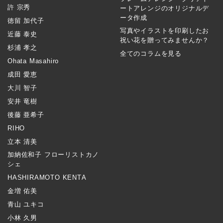
許 宗秀
ートアレンジのオリジナルデ
ータ作成
徳留 加代子
写真やイラストを印刷したお
近藤 泰史
祝い花を贈ってみませんか？
杉浦 孝之
全てのコラムを見る
Ohata Masahiro
成田 愛恵
大川 智子
安井 竜樹
後藤 亜希子
RIHO
立本 清美
加納佐和子 フローリストカノ
シェ
HASHIRAMOTO KENTA
金増 佑美
青山 ユキコ
小林 久男