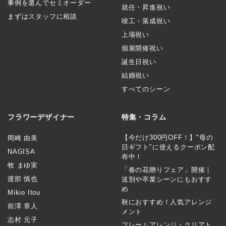
事例を選んでセミオーダー
就任・昇進祝い
まずはスタッフに相談
竣工・落成祝い
上場祝い
個展開催祝い
誕生日祝い
結婚祝い
すべてのシーン
フラワーデザイナー
特集・コラム
【今だけ300円OFF！】"母の
岡崎 由美
日ギフト"に使えるクーポン配
NAGISA
布中！
牧 まゆ実
「春の花贈りフェア」開催｜
渡部 慎也
送別や卒業シーンにもおすす
め
Mikio Itou
秋におすすめ！人気アレンジ
前澤 章人
メント
志村 元子
フレームアレンジ・クリアト