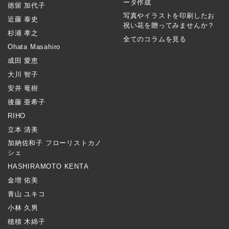
ータ作成
徳留 加代子
写真やイラストを印刷したお
近藤 泰史
祝い花を贈ってみませんか？
杉浦 孝之
全てのコラムを見る
Ohata Masahiro
成田 愛恵
大川 智子
安井 竜樹
後藤 亜希子
RIHO
立本 清美
加納佐和子 フローリストカノ
シェ
HASHIRAMOTO KENTA
金増 佑美
青山 ユキコ
小林 久男
穂積 木綿子