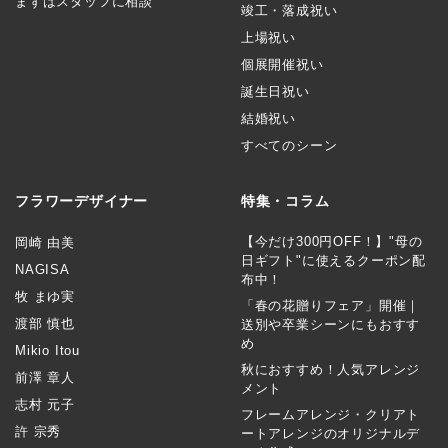
まずはスタッフに相談
竣工・落成祝い
上場祝い
個展開催祝い
誕生日祝い
結婚祝い
すべてのシーン
フラワーデザイナー
特集・コラム
【今だけ300円OFF！】"母の
岡崎 由美
日ギフト"に使えるクーポン配
NAGISA
布中！
牧 まゆ実
「春の花贈りフェア」開催｜
渡部 慎也
送別や卒業シーンにもおすす
め
Mikio Itou
秋におすすめ！人気アレンジ
前澤 章人
メント
志村 元子
フレームアレンジ・クリアト
許 宗秀
ートアレンジのオリジナルデ