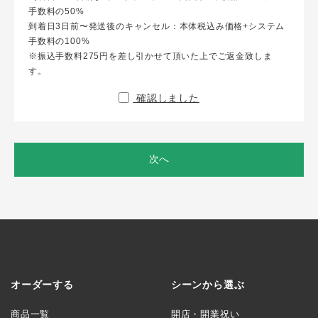
手数料の50%
到着日3日前〜発送後のキャンセル：本体税込み価格+システム
手数料の100%
※振込手数料275円を差し引かせて頂いた上でご返金致しま
す。
確認しました
次へ
オーダーする
シーンから選ぶ
商品一覧
開店・開業祝い