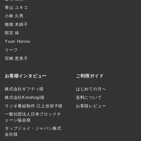
青山 ユキコ
小林 久男
穂積 木綿子
雨宮 靖
Yuuri Horino
リーフ
宮崎 恵美子
お客様インタビュー
ご利用ガイド
株式会社ギフティ様
はじめての方へ
株式会社Kotohogi様
送料について
ラジオ番組制作 江上佳弥子様
お客様レビュー
一般社団法人日本ブロックチ
ェーン協会様
タップジョイ・ジャパン株式
会社様