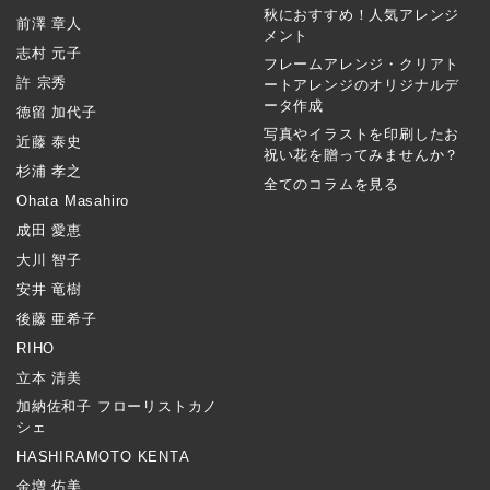
秋におすすめ！人気アレンジ
前澤 章人
メント
志村 元子
フレームアレンジ・クリアト
許 宗秀
ートアレンジのオリジナルデ
ータ作成
徳留 加代子
写真やイラストを印刷したお
近藤 泰史
祝い花を贈ってみませんか？
杉浦 孝之
全てのコラムを見る
Ohata Masahiro
成田 愛恵
大川 智子
安井 竜樹
後藤 亜希子
RIHO
立本 清美
加納佐和子 フローリストカノ
シェ
HASHIRAMOTO KENTA
金増 佑美