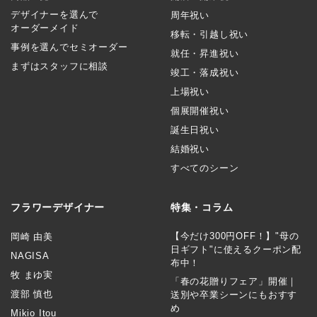
デザイナーを選んで
周年祝い
オーダーメイド
移転・引越し祝い
事例を選んでセミオーダー
就任・昇進祝い
まずはスタッフに相談
竣工・落成祝い
上場祝い
個展開催祝い
誕生日祝い
結婚祝い
すべてのシーン
フラワーデザイナー
特集・コラム
【今だけ300円OFF！】"母の
岡崎 由美
日ギフト"に使えるクーポン配
NAGISA
布中！
牧 まゆ実
「春の花贈りフェア」開催｜
渡部 慎也
送別や卒業シーンにもおすす
め
Mikio Itou