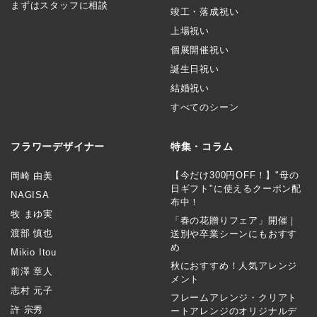
まずはスタッフに相談
竣工・落成祝い
上場祝い
個展開催祝い
誕生日祝い
結婚祝い
すべてのシーン
フラワーデザイナー
特集・コラム
【今だけ300円OFF！】"母の
岡崎 由美
日ギフト"に使えるクーポン配
NAGISA
布中！
牧 まゆ実
「春の花贈りフェア」開催｜
渡部 慎也
送別や卒業シーンにもおすす
め
Mikio Itou
秋におすすめ！人気アレンジ
前澤 章人
メント
志村 元子
フレームアレンジ・クリアト
許 宗秀
ートアレンジのオリジナルデ