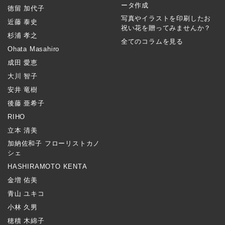
ータ作成
徳留 加代子
写真やイラストを印刷したお
近藤 泰史
祝い花を贈ってみませんか？
杉浦 孝之
全てのコラムを見る
Ohata Masahiro
成田 愛恵
大川 智子
安井 竜樹
後藤 亜希子
RIHO
立本 清美
加納佐和子 フローリストカノ
シェ
HASHIRAMOTO KENTA
金増 佑美
青山 ユキコ
小林 久男
穂積 木綿子