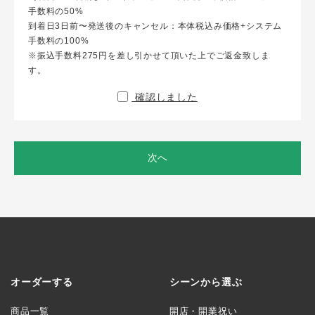
手数料の50%
到着日3日前〜発送後のキャンセル：本体税込み価格+システム
手数料の100%
※振込手数料275円を差し引かせて頂いた上でご返金致しま
す。
確認しました
次へ
オーダーする
シーンから選ぶ
商品一覧
開店・開業祝い