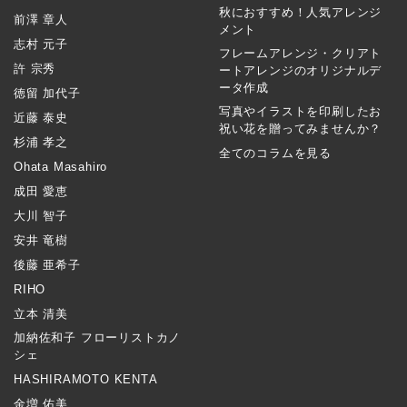
秋におすすめ！人気アレンジ
前澤 章人
メント
志村 元子
フレームアレンジ・クリアト
許 宗秀
ートアレンジのオリジナルデ
ータ作成
徳留 加代子
写真やイラストを印刷したお
近藤 泰史
祝い花を贈ってみませんか？
杉浦 孝之
全てのコラムを見る
Ohata Masahiro
成田 愛恵
大川 智子
安井 竜樹
後藤 亜希子
RIHO
立本 清美
加納佐和子 フローリストカノ
シェ
HASHIRAMOTO KENTA
金増 佑美