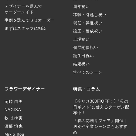
デザイナーを選んで
周年祝い
オーダーメイド
移転・引越し祝い
事例を選んでセミオーダー
就任・昇進祝い
まずはスタッフに相談
竣工・落成祝い
上場祝い
個展開催祝い
誕生日祝い
結婚祝い
すべてのシーン
フラワーデザイナー
特集・コラム
【今だけ300円OFF！】"母の
岡崎 由美
日ギフト"に使えるクーポン配
NAGISA
布中！
牧 まゆ実
「春の花贈りフェア」開催｜
渡部 慎也
送別や卒業シーンにもおすす
め
Mikio Itou