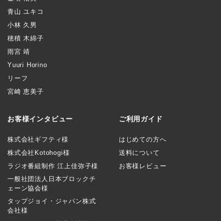
青山 ユキコ
小林 久男
穂積 木綿子
雨宮 靖
Yuuri Horino
リーフ
宮崎 恵美子
お客様インタビュー
ご利用ガイド
株式会社ギフティ様
はじめての方へ
株式会社Kotohogi様
送料について
ラジオ番組制作 江上佳弥子様
お客様レビュー
一般社団法人日本ブロックチ
ェーン協会様
タップジョイ・ジャパン株式
会社様