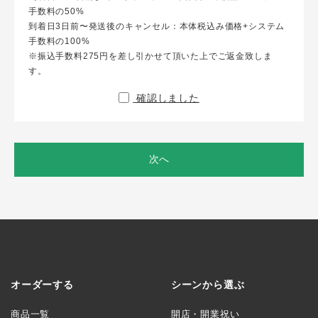
手数料の50%
到着日3日前〜発送後のキャンセル：本体税込み価格+システム
手数料の100%
※振込手数料275円を差し引かせて頂いた上でご返金致しま
す。
確認しました
次へ
オーダーする
シーンから選ぶ
商品一覧
開店・開業祝い