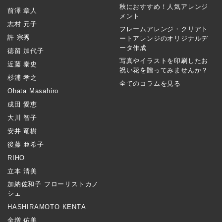
秋におすすめ！人気アレンジ
前澤 章人
メント
志村 元子
フレームアレンジ・クリアト
許 宗秀
ートアレンジのオリジナルデ
ータ作成
徳留 加代子
写真やイラストを印刷したお
近藤 泰史
祝い花を贈ってみませんか？
杉浦 孝之
全てのコラムを見る
Ohata Masahiro
成田 愛恵
大川 智子
安井 竜樹
後藤 亜希子
RIHO
立本 清美
加納佐和子 フローリストカノ
シェ
HASHIRAMOTO KENTA
金増 佑美