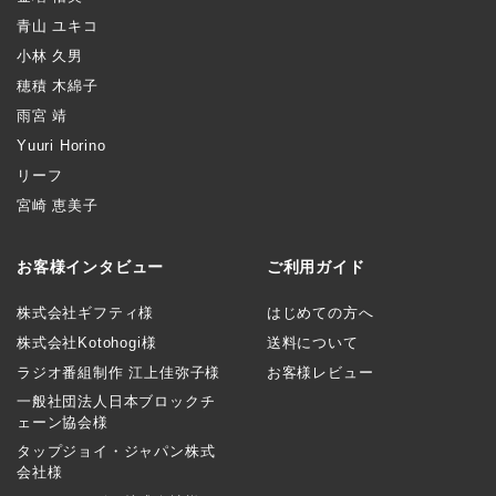
青山 ユキコ
小林 久男
穂積 木綿子
雨宮 靖
Yuuri Horino
リーフ
宮崎 恵美子
お客様インタビュー
ご利用ガイド
株式会社ギフティ様
はじめての方へ
株式会社Kotohogi様
送料について
ラジオ番組制作 江上佳弥子様
お客様レビュー
一般社団法人日本ブロックチ
ェーン協会様
タップジョイ・ジャパン株式
会社様