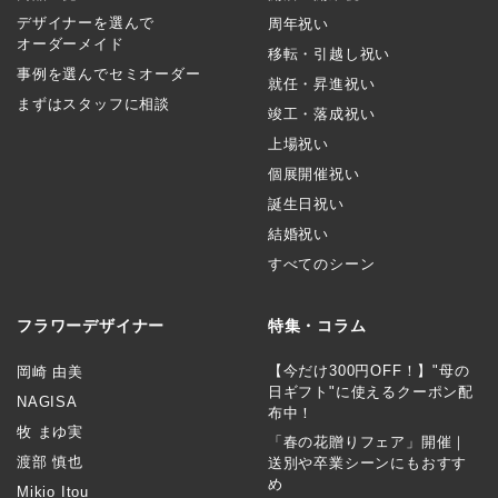
デザイナーを選んで
周年祝い
オーダーメイド
移転・引越し祝い
事例を選んでセミオーダー
就任・昇進祝い
まずはスタッフに相談
竣工・落成祝い
上場祝い
個展開催祝い
誕生日祝い
結婚祝い
すべてのシーン
フラワーデザイナー
特集・コラム
【今だけ300円OFF！】"母の
岡崎 由美
日ギフト"に使えるクーポン配
NAGISA
布中！
牧 まゆ実
「春の花贈りフェア」開催｜
渡部 慎也
送別や卒業シーンにもおすす
め
Mikio Itou