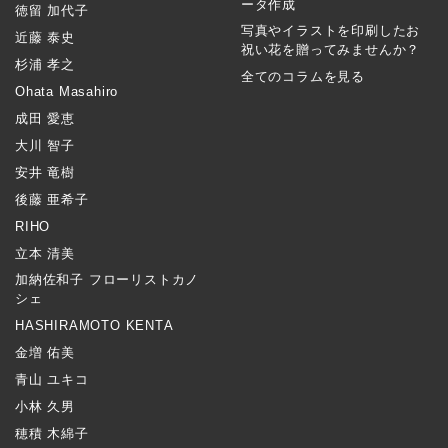
ータ作成
徳留 加代子
写真やイラストを印刷したお
近藤 泰史
祝い花を贈ってみませんか？
杉浦 孝之
全てのコラムを見る
Ohata Masahiro
成田 愛恵
大川 智子
安井 竜樹
後藤 亜希子
RIHO
立本 清美
加納佐和子 フローリストカノ
シェ
HASHIRAMOTO KENTA
金増 佑美
青山 ユキコ
小林 久男
穂積 木綿子