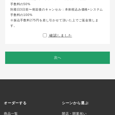
手数料の50%
到着日3日前〜発送後のキャンセル：本体税込み価格+システム
手数料の100%
※振込手数料275円を差し引かせて頂いた上でご返金致しま
す。
確認しました
次へ
オーダーする
シーンから選ぶ
商品一覧
開店・開業祝い