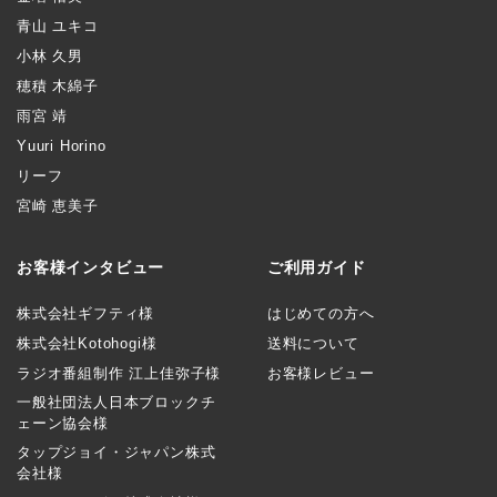
青山 ユキコ
小林 久男
穂積 木綿子
雨宮 靖
Yuuri Horino
リーフ
宮崎 恵美子
お客様インタビュー
ご利用ガイド
株式会社ギフティ様
はじめての方へ
株式会社Kotohogi様
送料について
ラジオ番組制作 江上佳弥子様
お客様レビュー
一般社団法人日本ブロックチ
ェーン協会様
タップジョイ・ジャパン株式
会社様