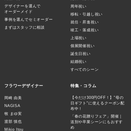
デザイナーを選んで
周年祝い
オーダーメイド
移転・引越し祝い
事例を選んでセミオーダー
就任・昇進祝い
まずはスタッフに相談
竣工・落成祝い
上場祝い
個展開催祝い
誕生日祝い
結婚祝い
すべてのシーン
フラワーデザイナー
特集・コラム
【今だけ300円OFF！】"母の
岡崎 由美
日ギフト"に使えるクーポン配
NAGISA
布中！
牧 まゆ実
「春の花贈りフェア」開催｜
渡部 慎也
送別や卒業シーンにもおすす
め
Mikio Itou