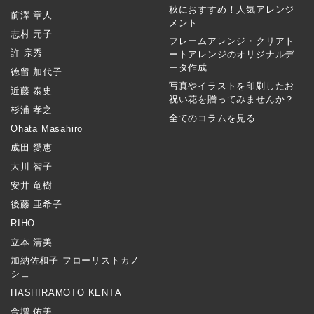
秋におすすめ！人気アレンジ
前澤 章人
メント
志村 元子
フレームアレンジ・クリアト
許 宗秀
ートアレンジのオリジナルデ
ータ作成
徳留 加代子
写真やイラストを印刷したお
近藤 泰史
祝い花を贈ってみませんか？
杉浦 孝之
全てのコラムを見る
Ohata Masahiro
成田 愛恵
大川 智子
安井 竜樹
後藤 亜希子
RIHO
立本 清美
加納佐和子 フローリストカノ
シェ
HASHIRAMOTO KENTA
金増 佑美