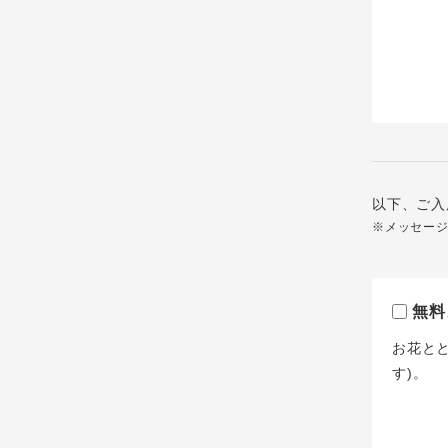
以下、ご入
※メッセー
無料
お花と
す)。