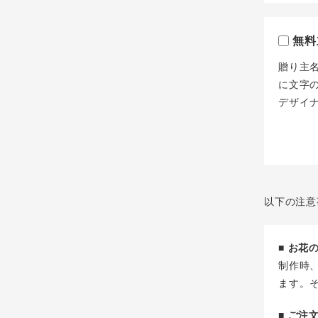
無料
贈り主
に文字
デザイ
以下の注意
■ お
制作時
ます。
■ ご