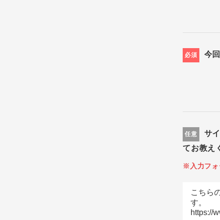
今
必須
サ
任意
てお教え
※入力フォ