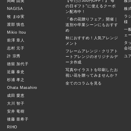
【今だけ300円OFF！】"母
岡崎 由美
株
の日ギフト"に使えるクーポ
NAGISA
株式
ン配布中！
ラ
牧 まゆ実
「春の花贈りフェア」開催｜
様
渡部 慎也
送別や卒業シーンにもおすす
一
め
Mikio Itou
ェ
秋におすすめ！人気アレンジ
前澤 章人
タ
メント
志村 元子
会
フレームアレンジ・クリアト
許 宗秀
ユ
ートアレンジのオリジナルデ
ータ作成
徳留 加代子
写真やイラストを印刷したお
近藤 泰史
祝い花を贈ってみませんか？
杉浦 孝之
全てのコラムを見る
Ohata Masahiro
成田 愛恵
大川 智子
安井 竜樹
後藤 亜希子
RIHO