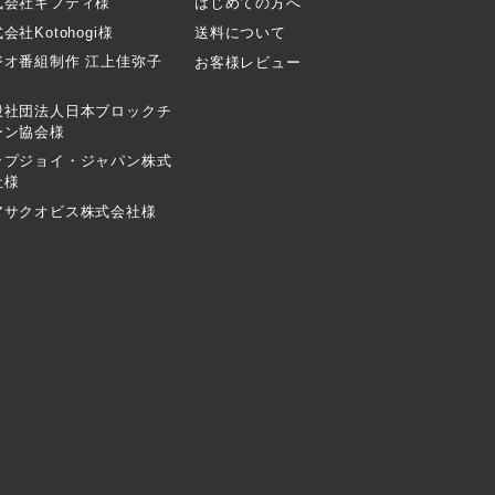
式会社ギフティ様
はじめての方へ
会社Kotohogi様
送料について
ジオ番組制作 江上佳弥子
お客様レビュー
般社団法人日本ブロックチ
ーン協会様
ップジョイ・ジャパン株式
社様
アサクオビス株式会社様