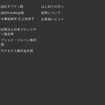
式会社ギフティ様
はじめての方へ
会社Kotohogi様
送料について
ジオ番組制作 江上佳弥子
お客様レビュー
般社団法人日本ブロックチ
ーン協会様
ップジョイ・ジャパン株式
社様
アサクオビス株式会社様