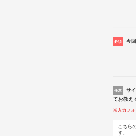
今
必須
サ
任意
てお教え
※入力フォ