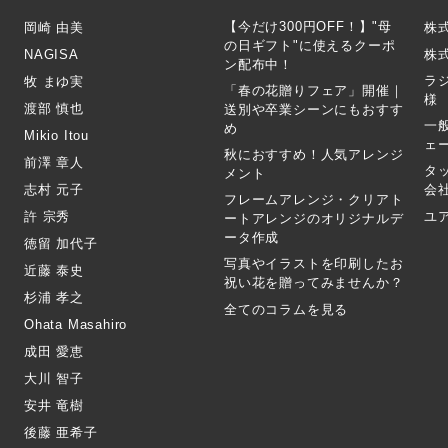
【今だけ300円OFF！】"母
岡崎 由美
株
の日ギフト"に使えるクーポ
NAGISA
株式
ン配布中！
ラ
牧 まゆ実
「春の花贈りフェア」開催｜
様
渡部 慎也
送別や卒業シーンにもおすす
一
め
Mikio Itou
ェ
秋におすすめ！人気アレンジ
前澤 章人
タ
メント
志村 元子
会
フレームアレンジ・クリアト
許 宗秀
ユ
ートアレンジのオリジナルデ
ータ作成
徳留 加代子
写真やイラストを印刷したお
近藤 泰史
祝い花を贈ってみませんか？
杉浦 孝之
全てのコラムを見る
Ohata Masahiro
成田 愛恵
大川 智子
安井 竜樹
後藤 亜希子