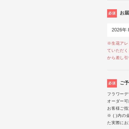
お
必須
※生花アレ
ていただく
から差し引
ご
必須
フラワーデ
オーダー可
お客様ご指
※ ( )
た実際にお