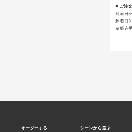
■ ご
到着日5
到着日3
※振込
オーダーする
シーンから選ぶ