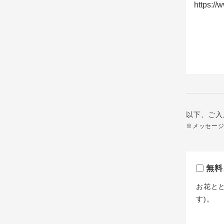
以下、ご入
※メッセー
無料
お花と
す)。