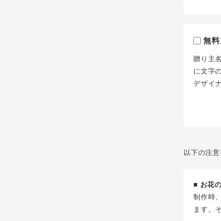
無料
贈り主
に文字
デザイ
以下の注意
■ お
制作時
ます。