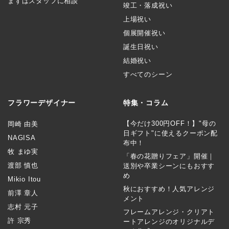
まずはスタッフに相談
竣工・落成祝い
上場祝い
個展開催祝い
誕生日祝い
結婚祝い
すべてのシーン
フラワーデザイナー
特集・コラム
【今だけ300円OFF！】"母の
岡崎 由美
日ギフト"に使えるクーポン配
NAGISA
布中！
牧 まゆ実
「春の花贈りフェア」開催｜
渡部 慎也
送別や卒業シーンにもおすす
め
Mikio Itou
秋におすすめ！人気アレンジ
前澤 章人
メント
志村 元子
フレームアレンジ・クリアト
許 宗秀
ートアレンジのオリジナルデ