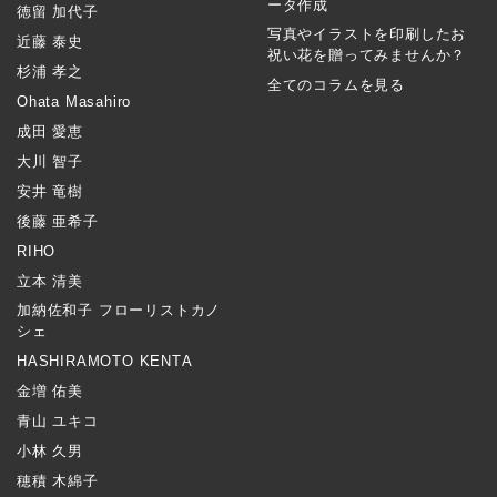
ータ作成
徳留 加代子
写真やイラストを印刷したお
近藤 泰史
祝い花を贈ってみませんか？
杉浦 孝之
全てのコラムを見る
Ohata Masahiro
成田 愛恵
大川 智子
安井 竜樹
後藤 亜希子
RIHO
立本 清美
加納佐和子 フローリストカノ
シェ
HASHIRAMOTO KENTA
金増 佑美
青山 ユキコ
小林 久男
穂積 木綿子