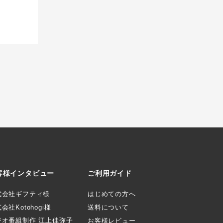
客様インタビュー
ご利用ガイド
式会社ギフティ様
はじめての方へ
会社Kotohogi様
送料について
ジオ番組制作 江上佳弥子
お客様レビュー