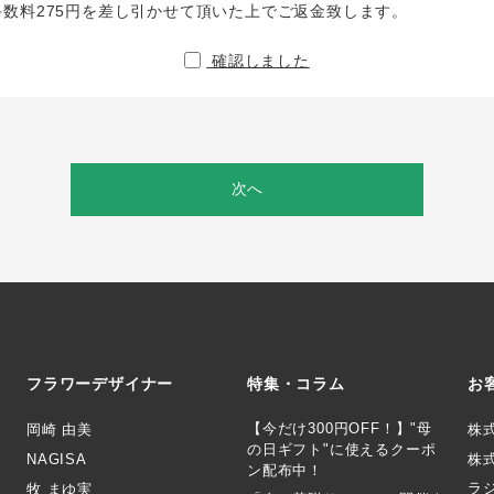
手数料275円を差し引かせて頂いた上でご返金致します。
確認しました
次へ
フラワーデザイナー
特集・コラム
お
【今だけ300円OFF！】"母
岡崎 由美
株
の日ギフト"に使えるクーポ
NAGISA
株式
ン配布中！
ラ
牧 まゆ実