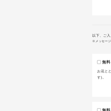
以下、ご入
※メッセー
無料
お花と
す)。
無料