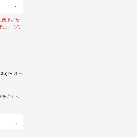
を使用させ
用は、花代
035)〜
オー
税を合わせ