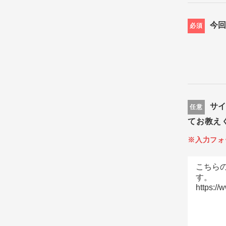
今
必須
サ
任意
てお教え
※入力フォ