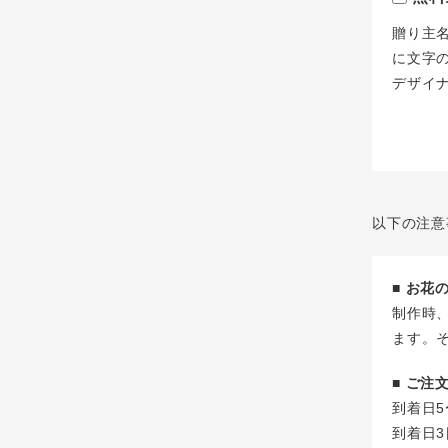
贈り主
に文字
デザイ
以下の注意
■ お
制作時
ます。
■ ご
到着日5
到着日3