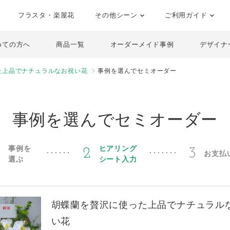
フラスタ・楽屋花
その他シーン
ご利用ガイド
めての方へ
商品一覧
オーダーメイド事例
デザイナ
た上品でナチュラルなお祝い花
事例を選んでセミオーダー
事例を選んでセミオーダー
事例を
ヒアリング
1
2
3
お支払
選ぶ
シート入力
胡蝶蘭を贅沢に使った上品でナチュラル
い花