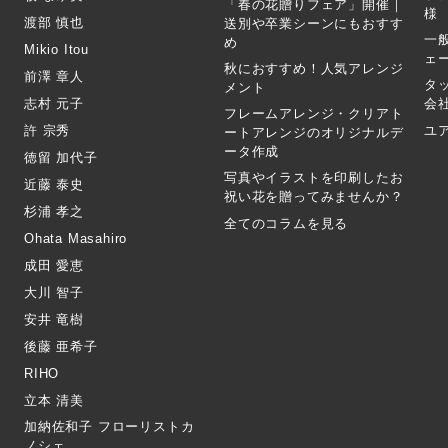
「春の花贈りフェア」開催｜
様
渡部 慎也
送別や卒業シーンにもおすす
一
め
Mikio Itou
ェ
秋におすすめ！人気アレンジ
前澤 章人
タ
メント
志村 元子
会
フレームアレンジ・クリアト
許 宗秀
ユ
ートアレンジのオリジナルデ
ータ作成
徳留 加代子
写真やイラストを印刷したお
近藤 泰史
祝い花を贈ってみませんか？
杉浦 孝之
全てのコラムを見る
Ohata Masahiro
成田 愛恵
大川 智子
安井 竜樹
後藤 亜希子
RIHO
立本 清美
加納佐和子 フローリストカ
ノシェ