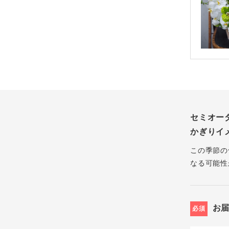
セミオー
かぎりイ
この季節の
なる可能性
お
必須