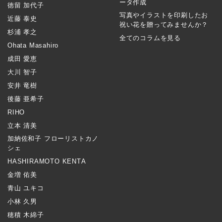
ータ作成
徳留 加代子
写真やイラストを印刷したお
近藤 泰史
祝い花を贈ってみませんか？
杉浦 孝之
全てのコラムを見る
Ohata Masahiro
成田 愛恵
大川 智子
安井 竜樹
後藤 亜希子
RIHO
立本 清美
加納佐和子 フローリストカノ
シェ
HASHIRAMOTO KENTA
金増 佑美
青山 ユキコ
小林 久男
穂積 木綿子