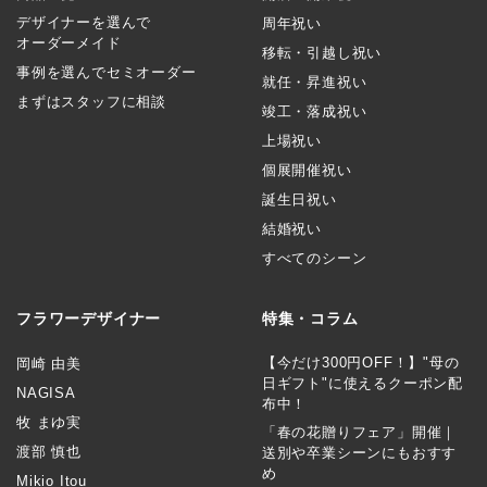
デザイナーを選んで
周年祝い
オーダーメイド
移転・引越し祝い
事例を選んでセミオーダー
就任・昇進祝い
まずはスタッフに相談
竣工・落成祝い
上場祝い
個展開催祝い
誕生日祝い
結婚祝い
すべてのシーン
フラワーデザイナー
特集・コラム
【今だけ300円OFF！】"母の
岡崎 由美
日ギフト"に使えるクーポン配
NAGISA
布中！
牧 まゆ実
「春の花贈りフェア」開催｜
渡部 慎也
送別や卒業シーンにもおすす
め
Mikio Itou