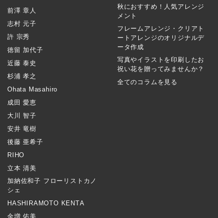
秋におすすめ！人気アレンジ
前澤 章人
メント
志村 元子
フレームアレンジ・クリアト
許 宗秀
ートアレンジのオリジナルデ
ータ作成
徳留 加代子
写真やイラストを印刷したお
近藤 泰史
祝い花を贈ってみませんか？
杉浦 孝之
全てのコラムを見る
Ohata Masahiro
成田 愛恵
大川 智子
安井 竜樹
後藤 亜希子
RIHO
立本 清美
加納佐和子 フローリストカノ
シェ
HASHIRAMOTO KENTA
金増 佑美