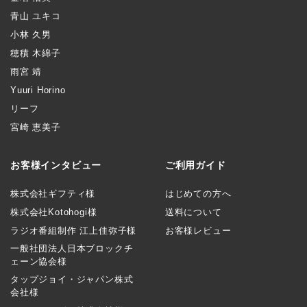
青山 ユキコ
小林 久男
穂積 木綿子
雨宮 靖
Yuuri Horino
リーフ
宮崎 恵美子
お客様インタビュー
ご利用ガイド
株式会社ギフティ様
はじめての方へ
株式会社Kotohogi様
送料について
ラジオ番組制作 江上佳弥子様
お客様レビュー
一般社団法人日本ブロックチ
ェーン協会様
タップジョイ・ジャパン株式
会社様