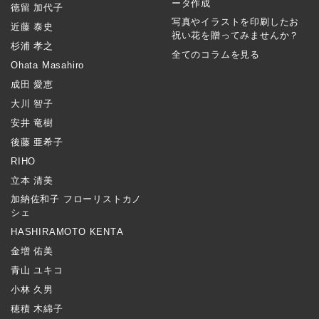
ータ作成
徳留 加代子
写真やイラストを印刷したお
近藤 泰史
祝い花を贈ってみませんか？
杉浦 孝之
全てのコラムを見る
Ohata Masahiro
成田 愛恵
大川 智子
安井 竜樹
後藤 亜希子
RIHO
立本 清美
加納佐和子 フローリストカノ
シェ
HASHIRAMOTO KENTA
金増 佑美
青山 ユキコ
小林 久男
穂積 木綿子