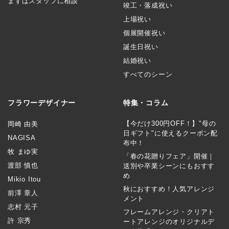
まずはスタッフに相談
竣工・落成祝い
上場祝い
個展開催祝い
誕生日祝い
結婚祝い
すべてのシーン
フラワーデザイナー
特集・コラム
【今だけ300円OFF！】"母の
岡崎 由美
日ギフト"に使えるクーポン配
NAGISA
布中！
牧 まゆ実
「春の花贈りフェア」開催｜
渡部 慎也
送別や卒業シーンにもおすす
め
Mikio Itou
秋におすすめ！人気アレンジ
前澤 章人
メント
志村 元子
フレームアレンジ・クリアト
許 宗秀
ートアレンジのオリジナルデ