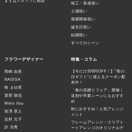
まずはスタッフに相談
竣工・落成祝い
上場祝い
個展開催祝い
誕生日祝い
結婚祝い
すべてのシーン
フラワーデザイナー
特集・コラム
【今だけ300円OFF！】"母の
岡崎 由美
日ギフト"に使えるクーポン配
NAGISA
布中！
牧 まゆ実
「春の花贈りフェア」開催｜
渡部 慎也
送別や卒業シーンにもおすす
め
Mikio Itou
秋におすすめ！人気アレンジ
前澤 章人
メント
志村 元子
フレームアレンジ・クリアト
許 宗秀
ートアレンジのオリジナルデ