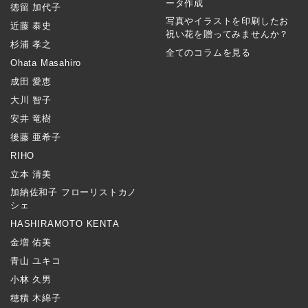
ータ作成
徳留 加代子
写真やイラストを印刷したお
近藤 泰史
祝い花を贈ってみませんか？
杉浦 孝之
全てのコラムを見る
Ohata Masahiro
成田 愛恵
大川 智子
安井 竜樹
後藤 亜希子
RIHO
立本 清美
加納佐和子 フローリストカノ
シェ
HASHIRAMOTO KENTA
金増 佑美
青山 ユキコ
小林 久男
穂積 木綿子