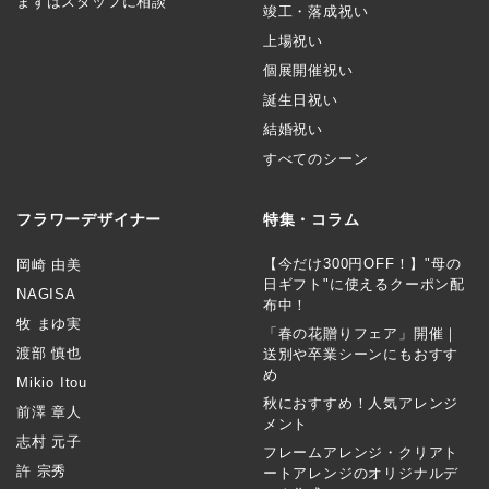
まずはスタッフに相談
竣工・落成祝い
上場祝い
個展開催祝い
誕生日祝い
結婚祝い
すべてのシーン
フラワーデザイナー
特集・コラム
【今だけ300円OFF！】"母の
岡崎 由美
日ギフト"に使えるクーポン配
NAGISA
布中！
牧 まゆ実
「春の花贈りフェア」開催｜
渡部 慎也
送別や卒業シーンにもおすす
め
Mikio Itou
秋におすすめ！人気アレンジ
前澤 章人
メント
志村 元子
フレームアレンジ・クリアト
許 宗秀
ートアレンジのオリジナルデ