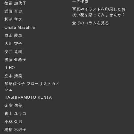
ータ作成
徳留 加代子
写真やイラストを印刷したお
近藤 泰史
祝い花を贈ってみませんか？
杉浦 孝之
全てのコラムを見る
Ohata Masahiro
成田 愛恵
大川 智子
安井 竜樹
後藤 亜希子
RIHO
立本 清美
加納佐和子 フローリストカノ
シェ
HASHIRAMOTO KENTA
金増 佑美
青山 ユキコ
小林 久男
穂積 木綿子