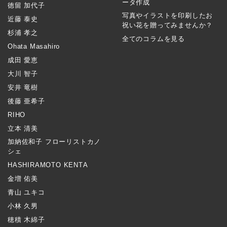
ータ作成
徳留 加代子
写真やイラストを印刷したお
近藤 泰史
祝い花を贈ってみませんか？
杉浦 孝之
全てのコラムを見る
Ohata Masahiro
成田 愛恵
大川 智子
安井 竜樹
後藤 亜希子
RIHO
立本 清美
加納佐和子 フローリストカノ
シェ
HASHIRAMOTO KENTA
金増 佑美
青山 ユキコ
小林 久男
穂積 木綿子