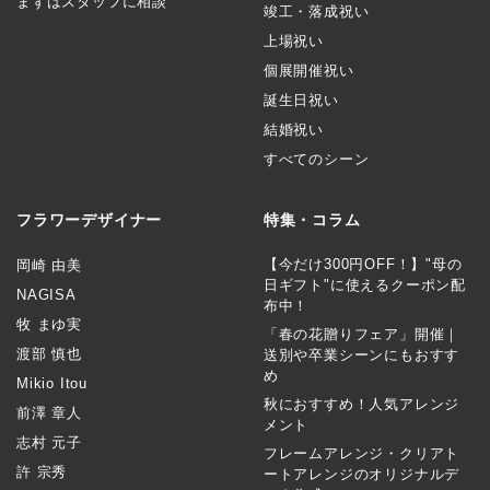
まずはスタッフに相談
竣工・落成祝い
上場祝い
個展開催祝い
誕生日祝い
結婚祝い
すべてのシーン
フラワーデザイナー
特集・コラム
【今だけ300円OFF！】"母の
岡崎 由美
日ギフト"に使えるクーポン配
NAGISA
布中！
牧 まゆ実
「春の花贈りフェア」開催｜
渡部 慎也
送別や卒業シーンにもおすす
め
Mikio Itou
秋におすすめ！人気アレンジ
前澤 章人
メント
志村 元子
フレームアレンジ・クリアト
許 宗秀
ートアレンジのオリジナルデ