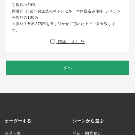
手数料の50%
到着日3日前〜発送後のキャンセル：本体税込み価格+システム
手数料の100%
※振込手数料275円を差し引かせて頂いた上でご返金致しま
す。
確認しました
次へ
オーダーする
シーンから選ぶ
商品一覧
開店・開業祝い