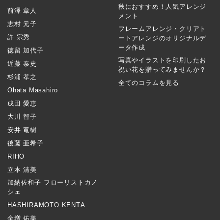
秋におすすめ！人気アレンジ
前澤 章人
メント
志村 元子
フレームアレンジ・クリアト
許 宗秀
ートアレンジのオリジナルデ
ータ作成
徳留 加代子
写真やイラストを印刷したお
近藤 泰史
祝い花を贈ってみませんか？
杉浦 孝之
全てのコラムを見る
Ohata Masahiro
成田 愛恵
大川 智子
安井 竜樹
後藤 亜希子
RIHO
立本 清美
加納佐和子 フローリストカノ
シェ
HASHIRAMOTO KENTA
金増 佑美