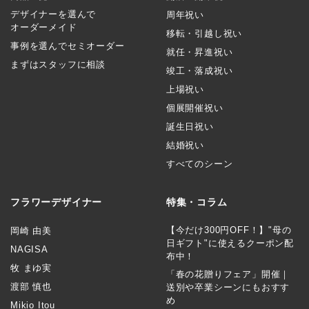
デザイナーを選んで
周年祝い
オーダーメイド
移転・引越し祝い
事例を選んでセミオーダー
就任・昇進祝い
まずはスタッフに相談
竣工・落成祝い
上場祝い
個展開催祝い
誕生日祝い
結婚祝い
すべてのシーン
フラワーデザイナー
特集・コラム
【今だけ300円OFF！】"母の
岡崎 由美
日ギフト"に使えるクーポン配
NAGISA
布中！
牧 まゆ実
「春の花贈りフェア」開催｜
渡部 慎也
送別や卒業シーンにもおすす
め
Mikio Itou