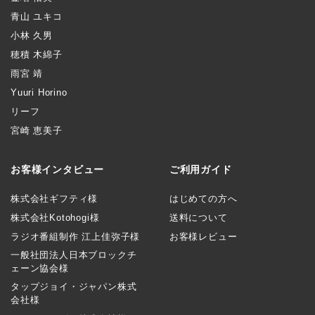
青山 ユキコ
小林 久男
穂積 木綿子
雨宮 靖
Yuuri Horino
リーフ
宮崎 恵美子
お客様インタビュー
ご利用ガイド
株式会社ギフティ様
はじめての方へ
株式会社Kotohogi様
送料について
ラジオ番組制作 江上佳弥子様
お客様レビュー
一般社団法人日本ブロックチ
ェーン協会様
タップジョイ・ジャパン株式
会社様