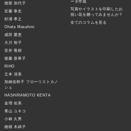
ータ作成
徳留 加代子
写真やイラストを印刷したお
近藤 泰史
祝い花を贈ってみませんか？
杉浦 孝之
全てのコラムを見る
Ohata Masahiro
成田 愛恵
大川 智子
安井 竜樹
後藤 亜希子
RIHO
立本 清美
加納佐和子 フローリストカノ
シェ
HASHIRAMOTO KENTA
金増 佑美
青山 ユキコ
小林 久男
穂積 木綿子