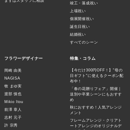
まずはスタッフに相談
竣工・落成祝い
上場祝い
個展開催祝い
誕生日祝い
結婚祝い
すべてのシーン
フラワーデザイナー
特集・コラム
【今だけ300円OFF！】"母の
岡崎 由美
日ギフト"に使えるクーポン配
NAGISA
布中！
牧 まゆ実
「春の花贈りフェア」開催｜
渡部 慎也
送別や卒業シーンにもおすす
め
Mikio Itou
秋におすすめ！人気アレンジ
前澤 章人
メント
志村 元子
フレームアレンジ・クリアト
許 宗秀
ートアレンジのオリジナルデ