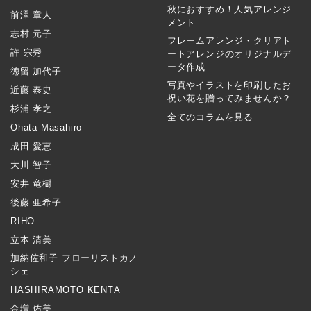
秋におすすめ！人気アレンジ
前澤 章人
メント
志村 元子
フレームアレンジ・クリアト
許 宗秀
ートアレンジのオリジナルデ
ータ作成
徳留 加代子
写真やイラストを印刷したお
近藤 泰史
祝い花を贈ってみませんか？
杉浦 孝之
全てのコラムを見る
Ohata Masahiro
成田 愛恵
大川 智子
安井 竜樹
後藤 亜希子
RIHO
立本 清美
加納佐和子 フローリストカノ
シェ
HASHIRAMOTO KENTA
金増 佑美