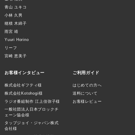
青山 ユキコ
小林 久男
穂積 木綿子
雨宮 靖
Yuuri Horino
リーフ
宮崎 恵美子
お客様インタビュー
ご利用ガイド
株式会社ギフティ様
はじめての方へ
株式会社Kotohogi様
送料について
ラジオ番組制作 江上佳弥子様
お客様レビュー
一般社団法人日本ブロックチ
ェーン協会様
タップジョイ・ジャパン株式
会社様