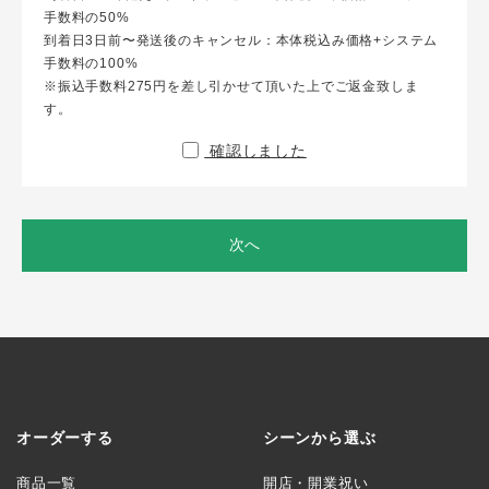
手数料の50%
到着日3日前〜発送後のキャンセル：本体税込み価格+システム
手数料の100%
※振込手数料275円を差し引かせて頂いた上でご返金致しま
す。
確認しました
次へ
オーダーする
シーンから選ぶ
商品一覧
開店・開業祝い