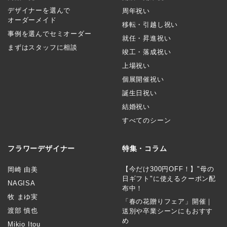
デザイナーを選んで
周年祝い
オーダーメイド
移転・引越し祝い
事例を選んでセミオーダー
就任・昇進祝い
まずはスタッフに相談
竣工・落成祝い
上場祝い
個展開催祝い
誕生日祝い
結婚祝い
すべてのシーン
フラワーデザイナー
特集・コラム
【今だけ300円OFF！】"母の
岡崎 由美
日ギフト"に使えるクーポン配
NAGISA
布中！
牧 まゆ実
「春の花贈りフェア」開催｜
渡部 慎也
送別や卒業シーンにもおすす
め
Mikio Itou