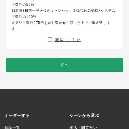
手数料の50%
到着日3日前〜発送後のキャンセル：本体税込み価格+システム
手数料の100%
※振込手数料275円を差し引かせて頂いた上でご返金致しま
す。
確認しました
次へ
オーダーする
シーンから選ぶ
商品一覧
開店・開業祝い