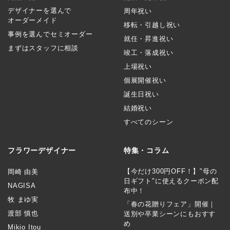
デザイナーを選んで
周年祝い
オーダーメイド
移転・引越し祝い
事例を選んでセミオーダー
就任・昇進祝い
まずはスタッフに相談
竣工・落成祝い
上場祝い
個展開催祝い
誕生日祝い
結婚祝い
すべてのシーン
フラワーデザイナー
特集・コラム
【今だけ300円OFF！】"母の
岡崎 由美
日ギフト"に使えるクーポン配
NAGISA
布中！
牧 まゆ実
「春の花贈りフェア」開催｜
渡部 慎也
送別や卒業シーンにもおすす
め
Mikio Itou