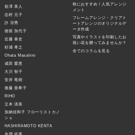
秋におすすめ！人気アレンジ
前澤 章人
メント
志村 元子
フレームアレンジ・クリアト
許 宗秀
ートアレンジのオリジナルデ
ータ作成
徳留 加代子
写真やイラストを印刷したお
近藤 泰史
祝い花を贈ってみませんか？
杉浦 孝之
全てのコラムを見る
Ohata Masahiro
成田 愛恵
大川 智子
安井 竜樹
後藤 亜希子
RIHO
立本 清美
加納佐和子 フローリストカノ
シェ
HASHIRAMOTO KENTA
金増 佑美