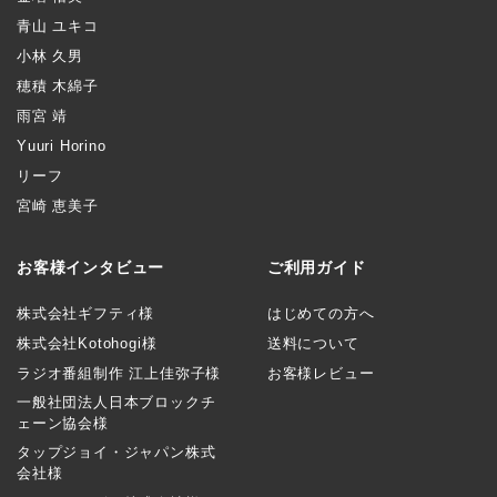
青山 ユキコ
小林 久男
穂積 木綿子
雨宮 靖
Yuuri Horino
リーフ
宮崎 恵美子
お客様インタビュー
ご利用ガイド
株式会社ギフティ様
はじめての方へ
株式会社Kotohogi様
送料について
ラジオ番組制作 江上佳弥子様
お客様レビュー
一般社団法人日本ブロックチ
ェーン協会様
タップジョイ・ジャパン株式
会社様