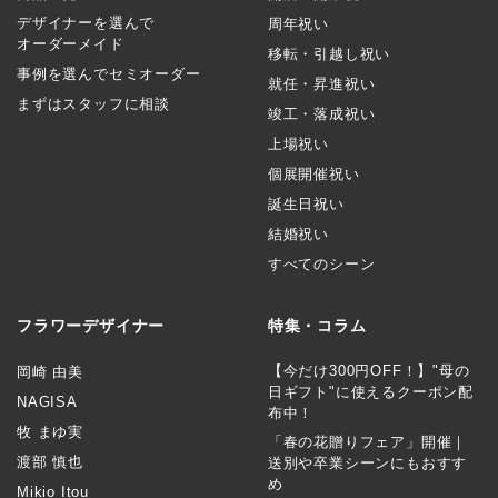
デザイナーを選んで
周年祝い
オーダーメイド
移転・引越し祝い
事例を選んでセミオーダー
就任・昇進祝い
まずはスタッフに相談
竣工・落成祝い
上場祝い
個展開催祝い
誕生日祝い
結婚祝い
すべてのシーン
フラワーデザイナー
特集・コラム
【今だけ300円OFF！】"母の
岡崎 由美
日ギフト"に使えるクーポン配
NAGISA
布中！
牧 まゆ実
「春の花贈りフェア」開催｜
渡部 慎也
送別や卒業シーンにもおすす
め
Mikio Itou