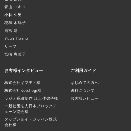
青山 ユキコ
小林 久男
穂積 木綿子
雨宮 靖
Yuuri Horino
リーフ
宮崎 恵美子
お客様インタビュー
ご利用ガイド
株式会社ギフティ様
はじめての方へ
株式会社Kotohogi様
送料について
ラジオ番組制作 江上佳弥子様
お客様レビュー
一般社団法人日本ブロックチ
ェーン協会様
タップジョイ・ジャパン株式
会社様