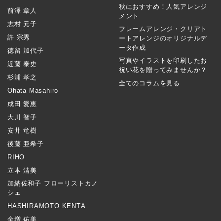
秋におすすめ！人気アレンジ
前澤 章人
メント
志村 元子
フレームアレンジ・クリアト
許 宗秀
ートアレンジのオリジナルデ
ータ作成
徳留 加代子
写真やイラストを印刷したお
近藤 泰史
祝い花を贈ってみませんか？
杉浦 孝之
全てのコラムを見る
Ohata Masahiro
成田 愛恵
大川 智子
安井 竜樹
後藤 亜希子
RIHO
立本 清美
加納佐和子 フローリストカノ
シェ
HASHIRAMOTO KENTA
金増 佑美