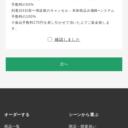
手数料の50%
到着日3日前〜発送後のキャンセル：本体税込み価格+システム
手数料の100%
※振込手数料275円を差し引かせて頂いた上でご返金致しま
す。
確認しました
次へ
オーダーする
シーンから選ぶ
商品一覧
開店・開業祝い