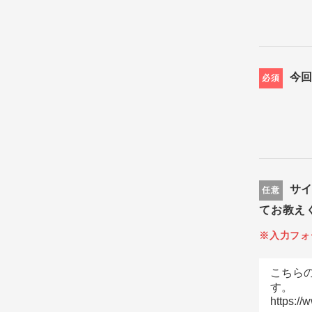
今
必須
サ
任意
てお教え
※入力フォ