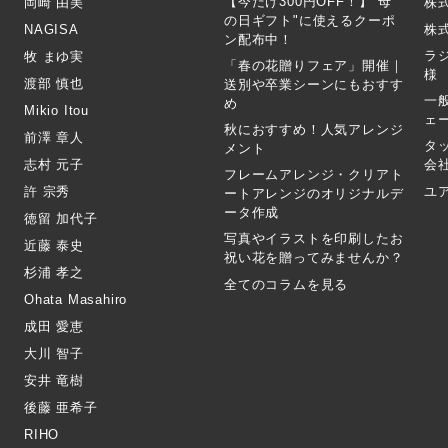
【今だけ300円OFF！】"母
岡崎 由美
株
の日ギフト"に使えるクーポ
NAGISA
株式
ン配布中！
ラ
牧 まゆ実
「春の花贈りフェア」開催｜
様
渡部 慎也
送別や卒業シーンにもおすす
一
め
Mikio Itou
ェ
秋におすすめ！人気アレンジ
前澤 章人
タ
メント
志村 元子
会
フレームアレンジ・クリアト
許 宗秀
ユ
ートアレンジのオリジナルデ
ータ作成
徳留 加代子
写真やイラストを印刷したお
近藤 泰史
祝い花を贈ってみませんか？
杉浦 孝之
全てのコラムを見る
Ohata Masahiro
成田 愛恵
大川 智子
安井 竜樹
後藤 亜希子
RIHO