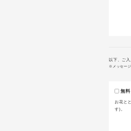
以下、ご入
※メッセー
無料
お花と
す)。