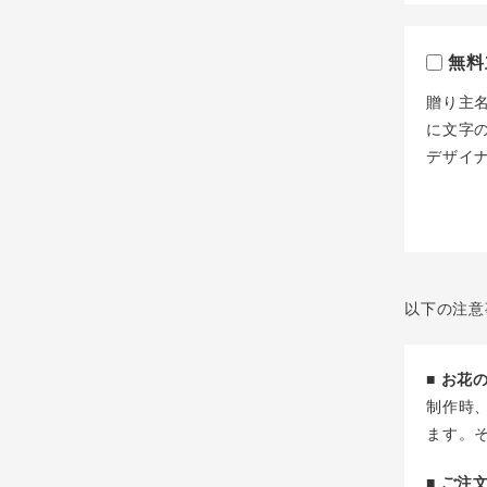
無料
贈り主
に文字
デザイ
以下の注意
■ お
制作時
ます。
■ ご