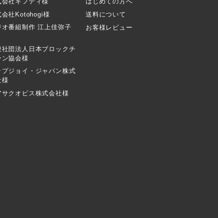
式会社ギフティ様
はじめての方へ
会社Kotohogi様
送料について
ジオ番組制作 江上佳弥子
お客様レビュー
般社団法人日本ブロックチ
ーン協会様
ップジョイ・ジャパン株式
社様
アサクオビス株式会社様