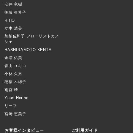
安井 竜樹
後藤 亜希子
RIHO
立本 清美
加納佐和子 フローリストカノ
シェ
HASHIRAMOTO KENTA
金増 佑美
青山 ユキコ
小林 久男
穂積 木綿子
雨宮 靖
Yuuri Horino
リーフ
宮崎 恵美子
お客様インタビュー
ご利用ガイド