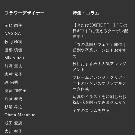
フラワーデザイナー
特集・コラム
【今だけ300円OFF！】"母の
岡崎 由美
日ギフト"に使えるクーポン配
NAGISA
布中！
牧 まゆ実
「春の花贈りフェア」開催｜
渡部 慎也
送別や卒業シーンにもおすす
め
Mikio Itou
秋におすすめ！人気アレンジ
前澤 章人
メント
志村 元子
フレームアレンジ・クリアト
許 宗秀
ートアレンジのオリジナルデ
ータ作成
徳留 加代子
写真やイラストを印刷したお
近藤 泰史
祝い花を贈ってみませんか？
杉浦 孝之
全てのコラムを見る
Ohata Masahiro
成田 愛恵
大川 智子