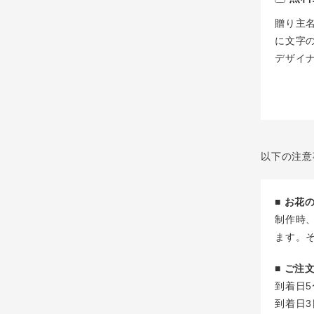
贈り主
に文字
デザイ
以下の注意
■ お
制作時
ます。
■ ご
到着日5
到着日3