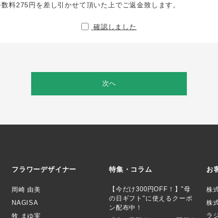
手数料275円を差し引かせて頂いた上でご返金致します。
確認しました
次へ
フラワーデザイナー
特集・コラム
お
【今だけ300円OFF！】"母
岡崎 由美
株
の日ギフト"に使えるクーポ
NAGISA
株式
ン配布中！
ラ
牧 まゆ実