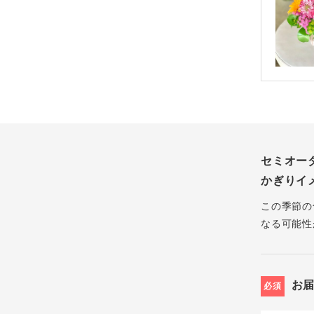
セミオー
かぎりイ
この季節の
なる可能性
お
必須