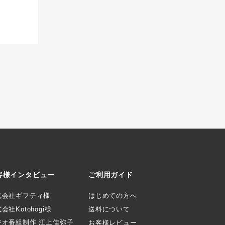
客様インタビュー
ご利用ガイド
式会社ギフティ様
はじめての方へ
会社Kotohogi様
送料について
ジオ番組制作 江上佳弥子
お客様レビュー