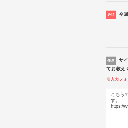
今
必須
サ
任意
てお教え
※入力フォ