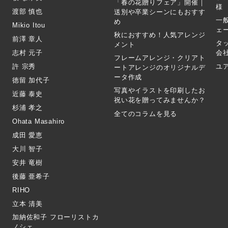
「春の花贈りフェア」開催｜
様
渡部 慎也
送別や卒業シーンにもおすす
一
め
Mikio Itou
ェ
秋におすすめ！人気アレンジ
前澤 章人
タ
メント
志村 元子
会
フレームアレンジ・クリアト
許 宗秀
ユ
ートアレンジのオリジナルデ
ータ作成
徳留 加代子
写真やイラストを印刷したお
近藤 泰史
祝い花を贈ってみませんか？
杉浦 孝之
全てのコラムを見る
Ohata Masahiro
成田 愛恵
大川 智子
安井 竜樹
後藤 亜希子
RIHO
立本 清美
加納佐和子 フローリストカ
ノシェ