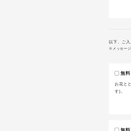
以下、ご入
※メッセー
無料
お花と
す)。
無料