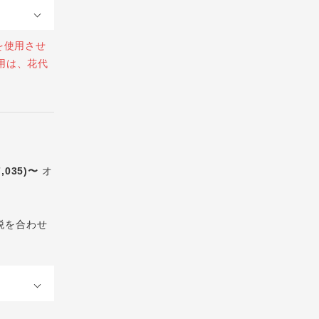
を使用させ
用は、花代
7,035)〜
オ
税を合わせ