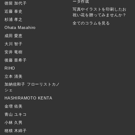
ータ作成
徳留 加代子
写真やイラストを印刷したお
近藤 泰史
祝い花を贈ってみませんか？
杉浦 孝之
全てのコラムを見る
Ohata Masahiro
成田 愛恵
大川 智子
安井 竜樹
後藤 亜希子
RIHO
立本 清美
加納佐和子 フローリストカノ
シェ
HASHIRAMOTO KENTA
金増 佑美
青山 ユキコ
小林 久男
穂積 木綿子