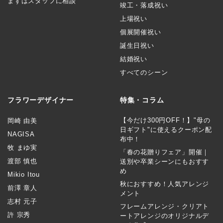
まずはスタッフに相談
竣工・落成祝い
上場祝い
個展開催祝い
誕生日祝い
結婚祝い
すべてのシーン
フラワーデザイナー
特集・コラム
【今だけ300円OFF！】"母の
岡崎 由美
日ギフト"に使えるクーポン配
NAGISA
布中！
牧 まゆ実
「春の花贈りフェア」開催｜
渡部 慎也
送別や卒業シーンにもおすす
め
Mikio Itou
秋におすすめ！人気アレンジ
前澤 章人
メント
志村 元子
フレームアレンジ・クリアト
許 宗秀
ートアレンジのオリジナルデ