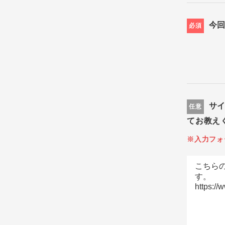
今
必須
サ
任意
てお教え
※入力フォ