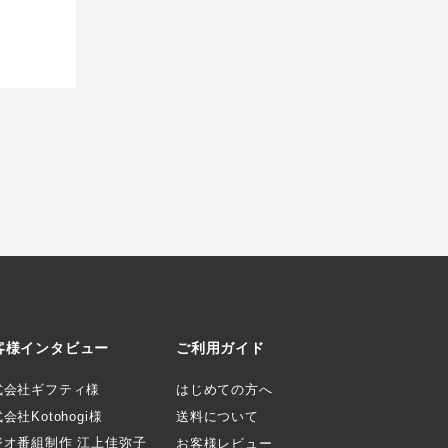
客様インタビュー
ご利用ガイド
式会社ギフティ様
はじめての方へ
会社Kotohogi様
送料について
ジオ番組制作 江上佳弥子
お客様レビュー