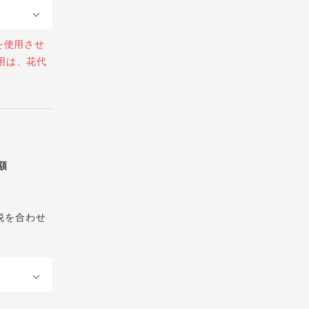
を使用させ
用は、花代
総額
税を合わせ