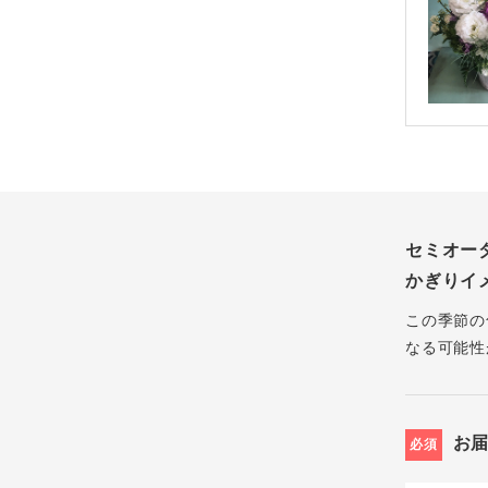
セミオー
かぎりイ
この季節の
なる可能性
お
必須