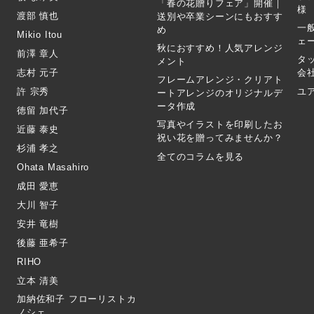
「春の花贈りフェア」開催｜
様
渡部 慎也
送別や卒業シーンにもおすす
一
め
Mikio Itou
ェ
秋におすすめ！人気アレンジ
前澤 章人
タ
メント
志村 元子
会
フレームアレンジ・クリアト
許 宗秀
ユ
ートアレンジのオリジナルデ
ータ作成
徳留 加代子
写真やイラストを印刷したお
近藤 泰史
祝い花を贈ってみませんか？
杉浦 孝之
全てのコラムを見る
Ohata Masahiro
成田 愛恵
大川 智子
安井 竜樹
後藤 亜希子
RIHO
立本 清美
加納佐和子 フローリストカ
ノシェ