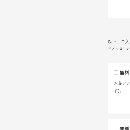
以下、ご入
※メッセー
無料
お花と
す)。
無料