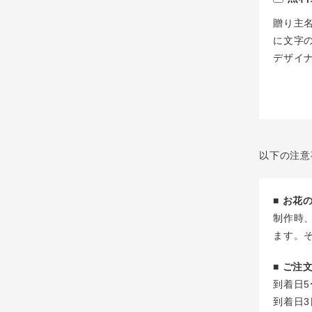
贈り主
に文字
デザイ
以下の注意
■ お
制作時
ます。
■ ご
到着日5
到着日3