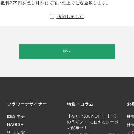
手数料275円を差し引かせて頂いた上でご返金致します。
確認しました
次へ
フラワーデザイナー
特集・コラム
お
【今だけ300円OFF！】"母
岡崎 由美
株
の日ギフト"に使えるクーポ
NAGISA
株式
ン配布中！
ラ
牧 まゆ実