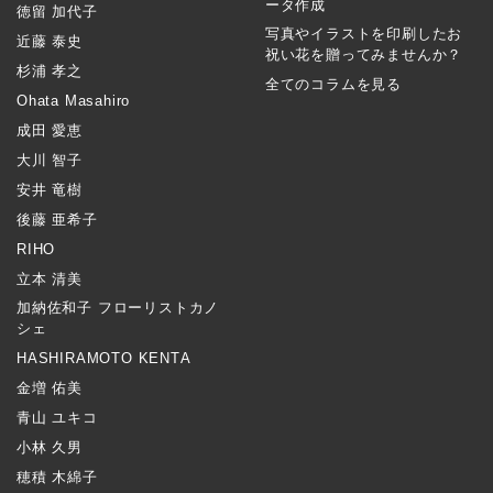
ータ作成
徳留 加代子
写真やイラストを印刷したお
近藤 泰史
祝い花を贈ってみませんか？
杉浦 孝之
全てのコラムを見る
Ohata Masahiro
成田 愛恵
大川 智子
安井 竜樹
後藤 亜希子
RIHO
立本 清美
加納佐和子 フローリストカノ
シェ
HASHIRAMOTO KENTA
金増 佑美
青山 ユキコ
小林 久男
穂積 木綿子