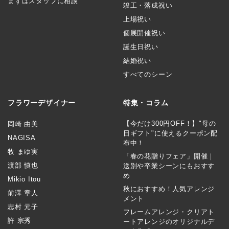
まずはスタッフに相談
竣工・落成祝い
上場祝い
個展開催祝い
誕生日祝い
結婚祝い
すべてのシーン
フラワーデザイナー
特集・コラム
【今だけ300円OFF！】"母の
岡崎 由美
日ギフト"に使えるクーポン配
NAGISA
布中！
牧 まゆ実
「春の花贈りフェア」開催｜
渡部 慎也
送別や卒業シーンにもおすす
め
Mikio Itou
秋におすすめ！人気アレンジ
前澤 章人
メント
志村 元子
フレームアレンジ・クリアト
許 宗秀
ートアレンジのオリジナルデ