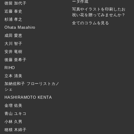
ータ作成
徳留 加代子
写真やイラストを印刷したお
近藤 泰史
祝い花を贈ってみませんか？
杉浦 孝之
全てのコラムを見る
Ohata Masahiro
成田 愛恵
大川 智子
安井 竜樹
後藤 亜希子
RIHO
立本 清美
加納佐和子 フローリストカノ
シェ
HASHIRAMOTO KENTA
金増 佑美
青山 ユキコ
小林 久男
穂積 木綿子