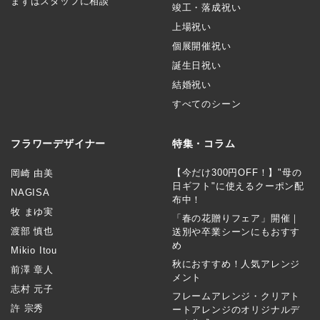
まずはスタッフに相談
竣工・落成祝い
上場祝い
個展開催祝い
誕生日祝い
結婚祝い
すべてのシーン
フラワーデザイナー
特集・コラム
【今だけ300円OFF！】"母の
岡崎 由美
日ギフト"に使えるクーポン配
NAGISA
布中！
牧 まゆ実
「春の花贈りフェア」開催｜
渡部 慎也
送別や卒業シーンにもおすす
め
Mikio Itou
秋におすすめ！人気アレンジ
前澤 章人
メント
志村 元子
フレームアレンジ・クリアト
許 宗秀
ートアレンジのオリジナルデ