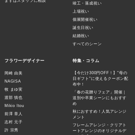
まずはスタッフに相談
竣工・落成祝い
上場祝い
個展開催祝い
誕生日祝い
結婚祝い
すべてのシーン
フラワーデザイナー
特集・コラム
【今だけ300円OFF！】"母の
岡崎 由美
日ギフト"に使えるクーポン配
NAGISA
布中！
牧 まゆ実
「春の花贈りフェア」開催｜
渡部 慎也
送別や卒業シーンにもおすす
め
Mikio Itou
秋におすすめ！人気アレンジ
前澤 章人
メント
志村 元子
フレームアレンジ・クリアト
許 宗秀
ートアレンジのオリジナルデ