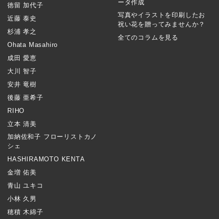
ータ作成
徳留 加代子
写真やイラストを印刷したお
近藤 泰史
祝い花を贈ってみませんか？
杉浦 孝之
全てのコラムを見る
Ohata Masahiro
成田 愛恵
大川 智子
安井 竜樹
後藤 亜希子
RIHO
立本 清美
加納佐和子 フローリストカノ
シェ
HASHIRAMOTO KENTA
金増 佑美
青山 ユキコ
小林 久男
穂積 木綿子