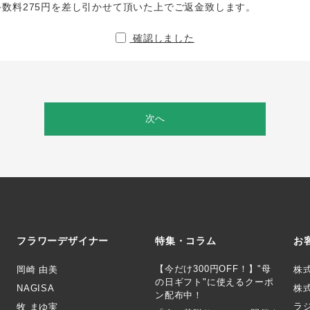
手数料275円を差し引かせて頂いた上でご返金致します。
確認しました
次へ
フラワーデザイナー
特集・コラム
お
【今だけ300円OFF！】"母
岡崎 由美
株
の日ギフト"に使えるクーポ
NAGISA
株式
ン配布中！
ラ
牧 まゆ実