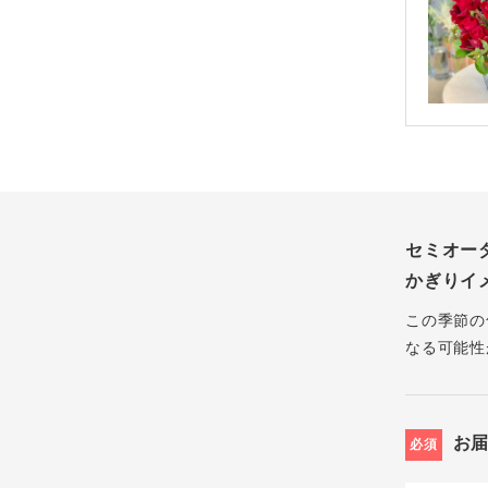
セミオー
かぎりイ
この季節の
なる可能性
お
必須