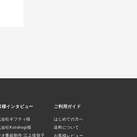
客様インタビュー
ご利用ガイド
式会社ギフティ様
はじめての方へ
会社Kotohogi様
送料について
ジオ番組制作 江上佳弥子
お客様レビュー