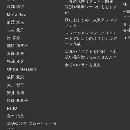
「春の花贈りフェア」開催｜
様
渡部 慎也
送別や卒業シーンにもおすす
一
め
Mikio Itou
ェ
秋におすすめ！人気アレンジ
前澤 章人
タ
メント
志村 元子
会
フレームアレンジ・クリアト
許 宗秀
ユ
ートアレンジのオリジナルデ
ータ作成
徳留 加代子
写真やイラストを印刷したお
近藤 泰史
祝い花を贈ってみませんか？
杉浦 孝之
全てのコラムを見る
Ohata Masahiro
成田 愛恵
大川 智子
安井 竜樹
後藤 亜希子
RIHO
立本 清美
加納佐和子 フローリストカ
ノシェ