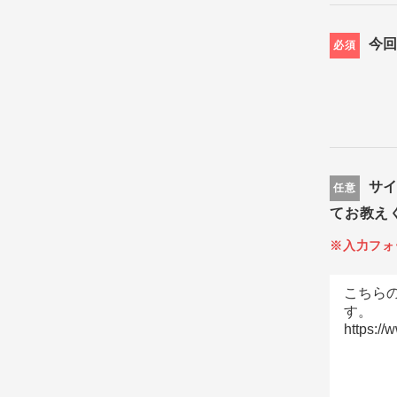
今
必須
サ
任意
てお教え
※入力フォ