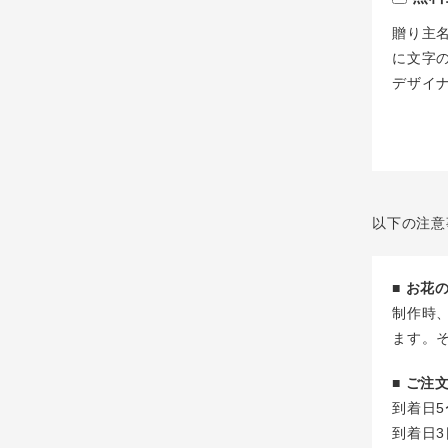
贈り主
に文字
デザイ
以下の注意
■ お
制作時
ます。
■ ご
到着日5
到着日3