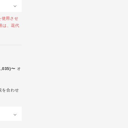
を使用させ
用は、花代
7,035)〜
オ
税を合わせ