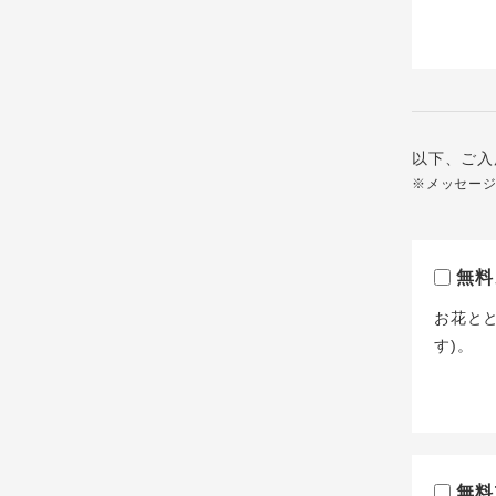
以下、ご入
※メッセー
無料
お花と
す)。
無料