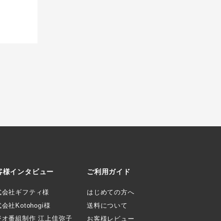
客様インタビュー
ご利用ガイド
式会社ギフティ様
はじめての方へ
会社Kotohogi様
送料について
ジオ番組制作 江上佳弥子
お客様レビュー