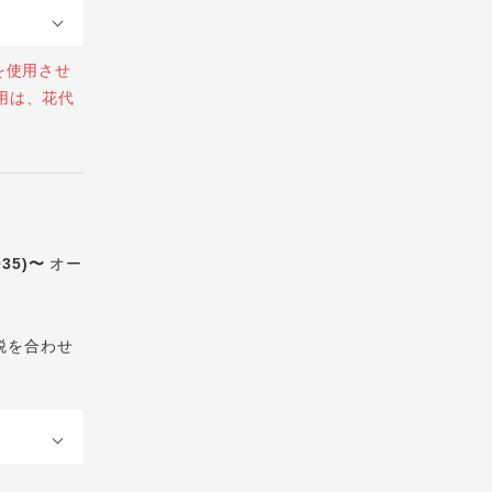
を使用させ
用は、花代
035)〜
オー
税を合わせ