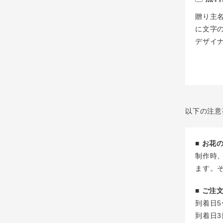
贈り主
に文字
デザイ
以下の注意
■ お
制作時
ます。
■ ご
到着日5
到着日3