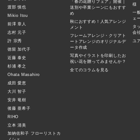
「春の花贈りフェア」開催｜
様
渡部 慎也
送別や卒業シーンにもおすす
一
め
Mikio Itou
ェ
秋におすすめ！人気アレンジ
前澤 章人
タ
メント
志村 元子
会
フレームアレンジ・クリアト
許 宗秀
ユ
ートアレンジのオリジナルデ
ータ作成
徳留 加代子
写真やイラストを印刷したお
近藤 泰史
祝い花を贈ってみませんか？
杉浦 孝之
全てのコラムを見る
Ohata Masahiro
成田 愛恵
大川 智子
安井 竜樹
後藤 亜希子
RIHO
立本 清美
加納佐和子 フローリストカ
ノシェ