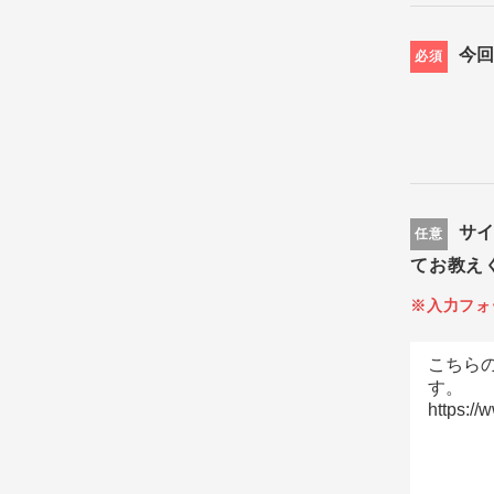
今
必須
サ
任意
てお教え
※入力フォ