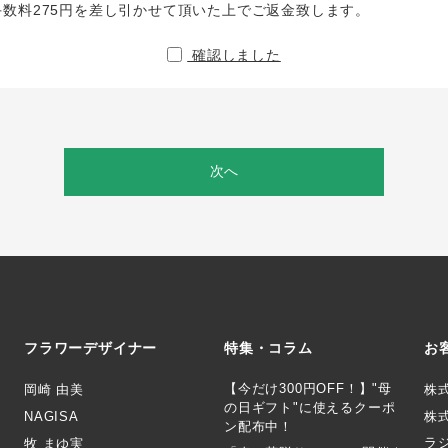
手数料275円を差し引かせて頂いた上でご返金致します。
確認しました
次へ
フラワーデザイナー
特集・コラム
お
【今だけ300円OFF！】"母
岡崎 由美
株
の日ギフト"に使えるクーポ
NAGISA
株式
ン配布中！
ラ
牧 まゆ実