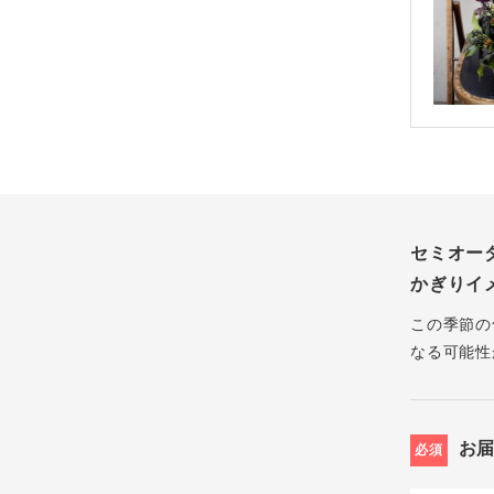
セミオー
かぎりイ
この季節の
なる可能性
お
必須