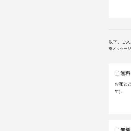
以下、ご入
※メッセー
無料
お花と
す)。
無料